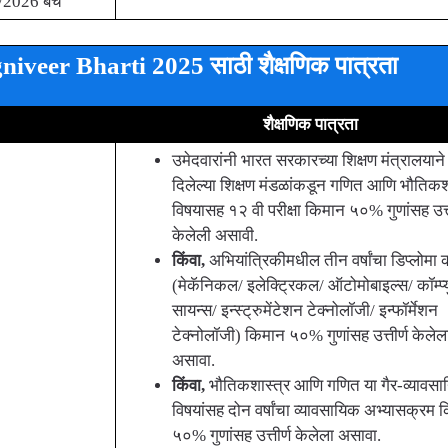
/2026 बॅच
veer Bharti 2025 साठी शैक्षणिक पात्रता
शैक्षणिक पात्रता
उमेदवारांनी भारत सरकारच्या शिक्षण मंत्रालयाने 
दिलेल्या शिक्षण मंडळांकडून गणित आणि भौतिकश
विषयासह १२ वी परीक्षा किमान ५०% गुणांसह उत्त
केलेली असावी.
किंवा,
अभियांत्रिकीमधील तीन वर्षांचा डिप्लोमा क
(मेकॅनिकल/ इलेक्ट्रिकल/ ऑटोमोबाइल्स/ कॉम्प्
सायन्स/ इन्स्ट्रुमेंटेशन टेक्नोलॉजी/ इन्फॉर्मेशन
टेक्नोलॉजी) किमान ५०% गुणांसह उत्तीर्ण केलेल
असावा.
किंवा,
भौतिकशास्त्र आणि गणित या गैर-व्यावस
विषयांसह दोन वर्षांचा व्यावसायिक अभ्यासक्रम 
५०% गुणांसह उत्तीर्ण केलेला असावा.