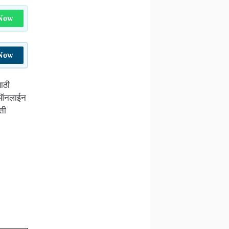
 Now
 Now
साठी
ज ऑनलाईन
ती