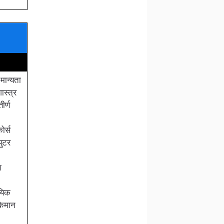
मान्यता
ास्त्र
ीर्ण
ोर्स
युटर
ा
ायिक
किमान