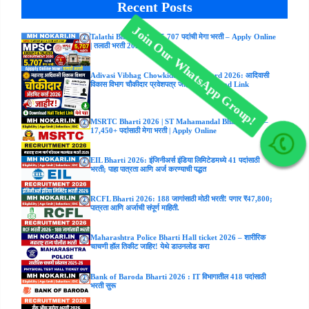
Recent Posts
Talathi Bharti 2026: 5,707 पदांची मेगा भरती – Apply Online
Join Our WhatsApp Group!
| तलाठी भरती 2026
Adivasi Vibhag Chowkidar Admit Card 2026: आदिवासी
विकास विभाग चौकीदार प्रवेशपत्र जाहीर; Download Link
MSRTC Bharti 2026 | ST Mahamandal Bharti 2026 –
17,450+ पदांसाठी मेगा भरती | Apply Online
EIL Bharti 2026: इंजिनीअर्स इंडिया लिमिटेडमध्ये 41 पदांसाठी
भरती; पाहा पात्रता आणि अर्ज करण्याची पद्धत
RCFL Bharti 2026: 188 जागांसाठी मोठी भरती! पगार ₹47,800;
पात्रता आणि अर्जाची संपूर्ण माहिती.
Maharashtra Police Bharti Hall ticket 2026 – शारीरिक
चाचणी हॉल तिकीट जाहिर! येथे डाउनलोड करा
Bank of Baroda Bharti 2026 : IT विभागातील 418 पदांसाठी
भरती सुरू