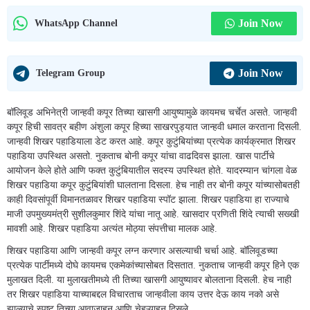
Join Now
WhatsApp Channel
Join Now
Telegram Group
बॉलिवूड अभिनेत्री जान्हवी कपूर तिच्या खासगी आयुष्यामुळे कायमच चर्चेत असते. जान्हवी
कपूर हिची सावत्र बहीण अंशुला कपूर हिच्या साखरपुड्यात जान्हवी धमाल करताना दिसली.
जान्हवी शिखर पहाडियाला डेट करत आहे. कपूर कुटुंबियांच्या प्रत्येक कार्यक्रमात शिखर
पहाडिया उपस्थित असतो. नुकताच बोनी कपूर यांचा वाढदिवस झाला. खास पार्टीचे
आयोजन केले होते आणि फक्त कुटुंबियातील सदस्य उपस्थित होते. यादरम्यान चांगला वेळ
शिखर पहाडिया कपूर कुटुंबियांशी घालताना दिसला. हेच नाही तर बोनी कपूर यांच्यासोबतही
काही दिवसांपूर्वी विमानतळावर शिखर पहाडिया स्पॉट झाला. शिखर पहाडिया हा राज्याचे
माजी उपमुख्यमंत्री सुशीलकुमार शिंदे यांचा नातू आहे. खासदार प्रणिती शिंदे त्याची सख्खी
मावशी आहे. शिखर पहाडिया अत्यंत मोठ्या संपत्तीचा मालक आहे.
शिखर पहाडिया आणि जान्हवी कपूर लग्न करणार असल्याची चर्चा आहे. बॉलिवूडच्या
प्रत्येक पार्टीमध्ये दोघे कायमच एकमेकांच्यासोबत दिसतात. नुकताच जान्हवी कपूर हिने एक
मुलाखत दिली. या मुलाखतीमध्ये ती तिच्या खासगी आयुष्यावर बोलताना दिसली. हेच नाही
तर शिखर पहाडिया याच्याबद्दल विचारताच जान्हवीला काय उत्तर देऊ काय नको असे
झाल्याचे स्पष्ट तिच्या आवाजाहून आणि चेहऱ्याहून दिसले.