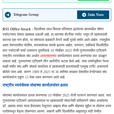
Join Now
Telegram Group
RSS Office Attack :
दिल्लीच्या लाल किल्ला परिसरात झालेल्या कारमधील भीषण
स्फोटानंतर देशात खळबळ उडाली आहे. हा कारच्या बॅटरीचा स्फोट नसून तो दहशतवादी
कटाचा एक भाग होता, या संशयाला बळकटी देणारे काही पुरावे समोर आले आहेत. त्यामुळेच
आता देशभरातील पोलीस, तपाससंस्था सतर्क झाल्या आहेत. दरम्यान, एकीकडे दिल्लीतील
कार स्फोटाची चर्चा असताना दुसरीकडे 10 नोव्हेंबर 2025 रोजी गुजरातमधील एटीएसने
राष्ट्रीय स्वयंसेवक संघ अर्थात
आरएसएसच्या
कार्यालयांवर हल्ला करण्याचा कट उधळून
लावला आहे. गुजरातच्या एटीएसने तीन आरोपींना अटक केले आहे. याच पार्श्वभूमीवर गेल्या
काही वर्षांत संघ आणि संघाचे कार्यालय हे दहशतवादी हल्ल्यांसाठी प्रमुख टार्गेट असल्याचे
बोलेले जात आहे. कारण 1989 ते 2025 या 36 वर्षांच्या काळात देशातील वेगवेगळ्या संघ
कार्यालयांना एकूण 15 वेळा लक्ष्य करण्यात आले आहे.
राष्ट्रीय स्वयंसेवक संघाच्या कार्यालयांवर हल्ला
संघाच्या कार्यालयावर हल्ला करण्याचा 10 नोव्हेंबर 2025 रोजी प्रयत्न करण्यात आला. यात
गुजरातच्या एटीएसने आयएसआयएस या दहशतवादी संघटनेशी कथितपणे संबंध असलेल्या
डॉ. अहमद सयद याला हैदराबाद येथूनतर आझाद शेख आणि मोहम्मद सुहैल या दोघांना उत्तर
प्रदेशमधून बेड्या ठोकण्यात आल्या. लखनौ आणि दिल्लीतील आझादपूर मंडी येथील