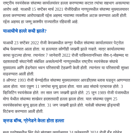
राष्ट्रीय स्वयंसेवक संघाच्या कार्यालयांवर हल्ला करण्याच्या कटात त्यांचा सहभाग असल्याचा
आरोप आहे. याआधी 15 सप्टेंबर मार्च 2021 रोजीदेखील नागपूरमधील संघाच्या मुख्यालयावर
हल्ला करण्याच्या आरोपाखाली रईस अहमद नावाच्या व्यक्तीला अटक करण्यात आली होती.
रईस अहमद हा जम्मू काश्मीर राज्यातील रहिवासी आहे.
याआधीचे हल्ले कधी झाले?
याआधी 23 सप्टेंबर 2022 रोजी केरळमधील कन्नूर येथील संघाच्या कार्यालयावर पेट्रोल
बॉम्ब फेकण्यात आला होता. या हल्ल्यात कोणीही जखमी झाले नव्हते. मात्र कार्यालयाच्या
काचा फुटल्या होत्या. त्यानंतर 7 जानेवारी 2022 रोजी पाकिस्तानस्थित जैश-ए-मोहम्मद या
दहशतवादी संघटनेशी संबंधित असलेल्यांनी नागपूरमधील राष्ट्रीय स्वयंसेवक संघाचे
मुख्यालय आणि हेडगेवार भवन परिसराची टेहळणी केली होती. त्यानंतर या परिसराची सुरक्षा
वाढवण्यात आली होती.
8 ऑगस्ट 1993 रोजी चेन्नईतील संघाच्या मुख्यालयावर आरडीएक्स ब्लास घडवून आणण्यात
आला होता. यात एकूण 11 जणांचा मृत्यू झाला होता. यात आठ संघाचे प्रचारक होते. 3
व्हिजिटिंग स्वयंसेवक होते. तर सात जण जखमी झाले होते. 25 जून 1989 रोजी पंजामधील
मोगा येथील संघाच्या शाखेवर हदशतवादी हल्ला झाला होता. यात संघाच्या एकूण 25
स्वयंसेवकांचा मृत्यू झाला होता. 31 जण जखमी झाले होते. यावेळी संघाच्या झेंड्याची
विटंबना करण्यात आली होती.
क्रुड बॉम्ब, ग्रेनेडने केला होता हल्ला
मध्य प्रदेशमधील भिंद येथे संघाच्या कार्यालयात 24 फ्रेब्रवारी 2024 रोजी हँड ग्रेनेड