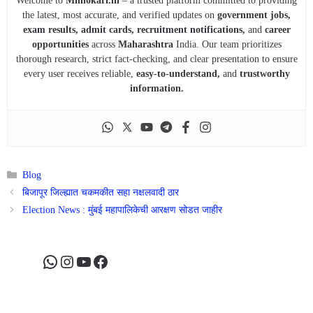
Welcome to
Mhnokari.in
– a trusted platform committed to providing
the latest, most accurate, and verified updates on
government jobs,
exam results, admit cards, recruitment notifications,
and
career
opportunities
across
Maharashtra
India. Our team prioritizes
thorough research, strict fact-checking, and clear presentation to ensure
every user receives reliable,
easy-to-understand,
and
trustworthy
information.
Categories
Blog
बिजापूर जिल्ह्यात चकमकीत सहा नक्षलवादी ठार
Election News : मुंबई महापालिकेची आरक्षण सोडत जाहीर
WhatsApp
Instagram
YouTube
Facebook