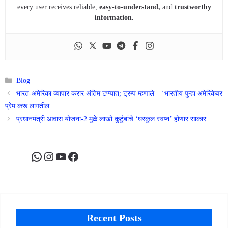
every user receives reliable,
easy-to-understand,
and
trustworthy
information.
Categories
Blog
भारत-अमेरिका व्यापार करार अंतिम टप्प्यात; ट्रम्प म्हणाले – ‘भारतीय पुन्हा अमेरिकेवर
प्रेम करू लागतील
प्रधानमंत्री आवास योजना-2 मुळे लाखो कुटुंबांचे ‘घरकुल स्वप्न’ होणार साकार
WhatsApp
Instagram
YouTube
Facebook
Recent Posts