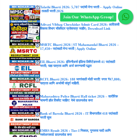
Talathi Bharti 2026: 5,707 पदांची मेगा भरती – Apply Online
| तलाठी भरती 2026
Join Our WhatsApp Group!
Adivasi Vibhag Chowkidar Admit Card 2026: आदिवासी
विकास विभाग चौकीदार प्रवेशपत्र जाहीर; Download Link
MSRTC Bharti 2026 | ST Mahamandal Bharti 2026 –
17,450+ पदांसाठी मेगा भरती | Apply Online
EIL Bharti 2026: इंजिनीअर्स इंडिया लिमिटेडमध्ये 41 पदांसाठी
भरती; पाहा पात्रता आणि अर्ज करण्याची पद्धत
RCFL Bharti 2026: 188 जागांसाठी मोठी भरती! पगार ₹47,800;
पात्रता आणि अर्जाची संपूर्ण माहिती.
Maharashtra Police Bharti Hall ticket 2026 – शारीरिक
चाचणी हॉल तिकीट जाहिर! येथे डाउनलोड करा
Bank of Baroda Bharti 2026 : IT विभागातील 418 पदांसाठी
भरती सुरू
EMRS Result 2026 : Tier-I निकाल, गुणवत्ता यादी आणि
स्कोअरकार्ड डाउनलोड करा