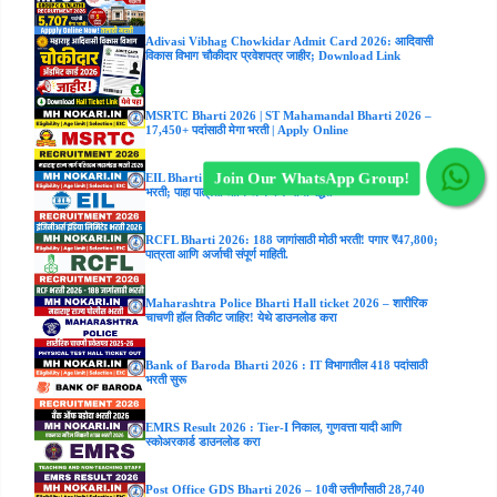
Adivasi Vibhag Chowkidar Admit Card 2026: आदिवासी
विकास विभाग चौकीदार प्रवेशपत्र जाहीर; Download Link
MSRTC Bharti 2026 | ST Mahamandal Bharti 2026 –
17,450+ पदांसाठी मेगा भरती | Apply Online
Join Our WhatsApp Group!
EIL Bharti 2026: इंजिनीअर्स इंडिया लिमिटेडमध्ये 41 पदांसाठी
भरती; पाहा पात्रता आणि अर्ज करण्याची पद्धत
RCFL Bharti 2026: 188 जागांसाठी मोठी भरती! पगार ₹47,800;
पात्रता आणि अर्जाची संपूर्ण माहिती.
Maharashtra Police Bharti Hall ticket 2026 – शारीरिक
चाचणी हॉल तिकीट जाहिर! येथे डाउनलोड करा
Bank of Baroda Bharti 2026 : IT विभागातील 418 पदांसाठी
भरती सुरू
EMRS Result 2026 : Tier-I निकाल, गुणवत्ता यादी आणि
स्कोअरकार्ड डाउनलोड करा
Post Office GDS Bharti 2026 – 10वी उत्तीर्णांसाठी 28,740