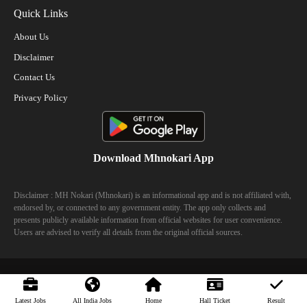
Quick Links
About Us
Disclaimer
Contact Us
Privacy Policy
Download Mhnokari App
Disclaimer : MH Nokari (Mhnokari) is an informational app and is not affiliated with,
endorsed by, or connected to any government entity. The app only collects and
presents publicly available information from official websites for user convenience.
Users are advised to verify all details from the original official sources.
© 2023 Mhhokari - All Right Reserved
Latest Jobs
All India Jobs
Home
Hall Ticket
Result