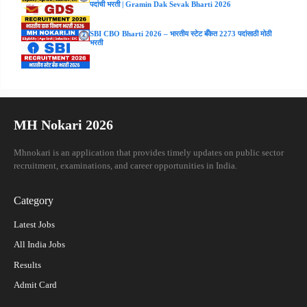
पदांची भरती | Gramin Dak Sevak Bharti 2026
SBI CBO Bharti 2026 – भारतीय स्टेट बँकेत 2273 पदांसाठी मोठी
भरती
MH Nokari 2026
Mhnokari is an application that provides timely updates on public sector
recruitment, examinations, and career opportunities in India.
Category
Latest Jobs
All India Jobs
Results
Admit Card