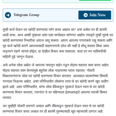
Join Now
Telegram Group
तुम्ही कर्ज घेऊन घर खरेदी करण्याचा प्लॅन करत आहात का? असं असेल तर ही बातमी
आधी वाचा. आज आम्ही तुम्हाला अशा एका मार्गाबद्दल सांगणार आहोत ज्याद्वारे तुम्ही तुमचे घर
खरेदी करण्याच्या स्थितीचा अंदाज लावू शकता. आपण आपल्या पगाराकडे पाहू शकता आणि
गृह कर्ज खरेदी करणे आपल्यासाठी शहाणपणाचे ठरेल की नाही हे शोधू शकता किंवा आता
भाड्याने राहणे चांगले होईल, हा देखील विचार करू शकतात. चला तर मग याविषयीची
माहिती पुढे जाणून घेऊया.
असे अनेक लोक आहेत जे आपल्या गावातून बाहेर पडून मोठ्या शहरात काम करत आहेत.
मोठ्या शहरात काम केल्यामुळे बहुतेक लोक भाड्याच्या घरात राहतात. नोकरी
मिळाल्यानंतरच लोक घर खरेदी करण्याचा विचार करतात. आजकाल मालमत्तेच्या किंमती
गगनाला भिडल्या आहेत. अशा परिस्थितीत लोकांना स्वतःचे घर खरेदी करणे खूप कठीण
झाले आहे. अशा परिस्थितीत, बरेच लोक बँकेकडून गृहकर्ज घेऊन स्वतःचे घर खरेदी
करण्याचा विचार करतात, त्यानंतर ते दर महिन्याला ईएमआयद्वारे आपल्या घराची किंमत
भरतात.
जर तुम्हीही नोकरी करणारे असाल आणि बँकेकडून गृहकर्ज घेऊन स्वत:चे घर खरेदी
करण्याचा विचार करत असाल तर ही बातमी तुमच्यासाठी खूप महत्त्वाची ठरणार आहे.