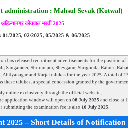
ct administration : Mahsul Sevak (Kotwal)
अहिल्यानगर कोतवाल भरती 2025
र : 01/2025, 02/2025, 05/2025 & 06/2025
ion has released recruitment advertisements for the position of
di, Sangamner, Shrirampur, Shevgaon, Shrigonda, Rahuri, Rahat
Ahilyanagar and Karjat talukas for the year 2025. A total of 1
oss these talukas, a special concession granted by the governmen
ply online exclusively through the official website,
ine application window will open on
08 July 2025
and close at 
or submitting the examination fee is also
18 July 2025.
2025 – Short Details of Notification