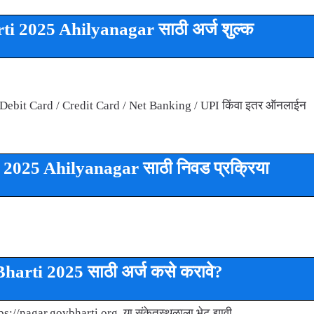
i 2025 Ahilyanagar साठी अर्ज शुल्क
क फक्त Debit Card / Credit Card / Net Banking / UPI किंवा इतर ऑनलाईन
2025 Ahilyanagar साठी निवड प्रक्रिया
rti 2025 साठी अर्ज कसे करावे?
ps://nagar.govbharti.org या संकेतस्थळाला भेट द्यावी.