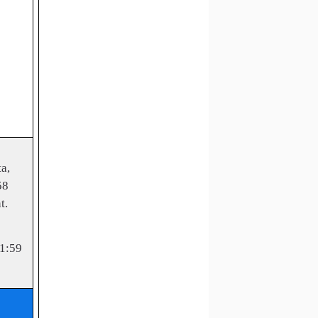
a,
58
t.
11:59