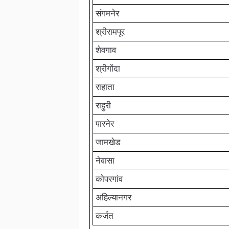
संगमनेर
श्रीरामपूर
शेवगाव
श्रीगोंदा
राहाता
राहुरी
पारनेर
जामखेड
नेवासा
कोपरगांव
अहिल्‍यानगर
कर्जत