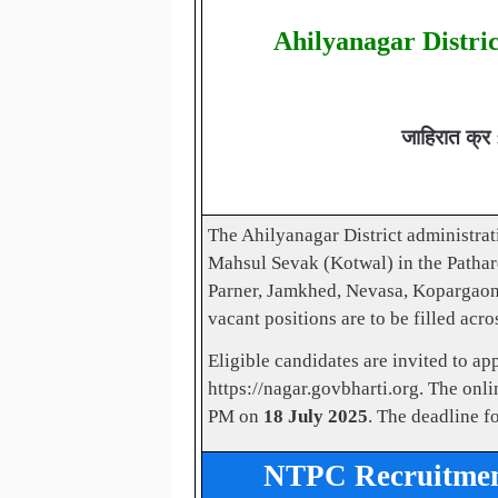
Ahilyanagar Distri
जाहिरात क्
The Ahilyanagar District administrat
Mahsul Sevak (Kotwal) in the Pathar
Parner, Jamkhed, Nevasa, Kopargaon, 
vacant positions are to be filled acr
Eligible candidates are invited to ap
https://nagar.govbharti.org. The onl
PM on
18 July 2025
. The deadline f
NTPC Recruitment 