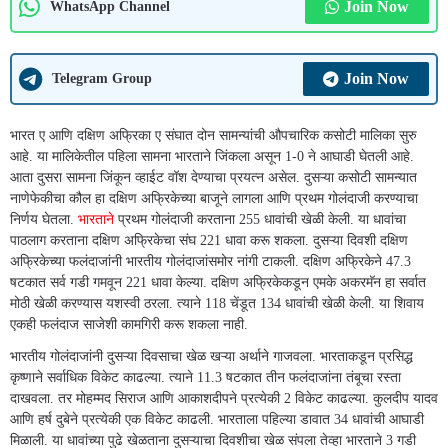
Join Now
WhatsApp Channel
Join Now
Telegram Group
भारत ए आणि दक्षिण अफ्रिका ए संघात दोन सामन्यांची औपचारिक कसोटी मालिका सुरु
आहे. या मालिकेतील पहिला सामना भारताने जिंकला असून 1-0 ने आघाडी घेतली आहे.
आता दुसरा सामना जिंकून व्हाईट वॉश देण्याचा प्रयत्न असेल. दुसऱ्या कसोटी सामन्यात
नाणेफेकीचा कौल हा दक्षिण अफ्रिकेच्या बाजूने लागला आणि प्रथम गोलंदाजी करण्याचा
निर्णय घेतला.
भारताने
प्रथम गोलंदाजी करताना 255 धावांची खेळी केली. या धावांचा
पाठलाग करताना दक्षिण अफ्रिकेचा संघ 221 धावा करू शकला. दुसऱ्या दिवशी दक्षिण
अफ्रिकेच्या फलंदाजांनी भारतीय गोलंदाजांसमोर नांगी टाकली. दक्षिण अफ्रिकेने 47.3
षटकात सर्व गडी गमवून 221 धावा केल्या. दक्षिण अफ्रिकेकडून एमके अकरमॅन हा सर्वात
मोठी खेळी करण्यास यशस्वी ठरला. त्याने 118 चेंडूत 134 धावांची खेळी केली. या शिवाय
एकही फलंदाज साजेशी कामगिरी करू शकला नाही.
भारतीय गोलंदाजांनी दुसऱ्या दिवसाचा खेळ खऱ्या अर्थाने गाजवला. भारताकडून प्रसिद्ध
कृष्णाने सर्वाधिक विकेट काढल्या. त्याने 11.3 षटकात तीन फलंदाजांना तंबूचा रस्ता
दाखवला. तर मोहम्मद सिराज आणि आकाशदीपने प्रत्येकी 2 विकेट काढल्या. कुलदीप यादव
आणि हर्ष दुबेने प्रत्येकी एक विकेट काढली. भारताला पहिल्या डावात 34 धावांची आघाडी
मिळाली. या धावांच्या पुढे खेळताना दुसऱ्याचा दिवशीचा खेळ संपला तेव्हा भारताने 3 गडी