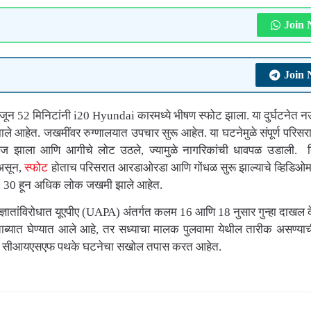
Join
Join
ाजून 52 मिनिटांनी i20 Hyundai कारमध्ये भीषण स्फोट झाला. या दुर्घटनेत 
े आहेत. जखमींवर रुग्णालयात उपचार सुरू आहेत. या घटनेमुळे संपूर्ण परिसर
आवाज झाला आणि आगीचे लोट उठले, ज्यामुळे नागरिकांची धावपळ उडाली. द
 असून,
स्फोट
होताच परिसरात आरडाओरडा आणि गोंधळ सुरू झाल्याचे व्हिडिओम
सून, 30 हून अधिक लोक जखमी झाले आहेत.
्ञातांविरोधात यूएपीए (UAPA) अंतर्गत कलम 16 आणि 18 नुसार गुन्हा दाखल 
ब्यात घेण्यात आले आहे, तर सध्याचा मालक पुलवामा येथील तारीक असण्याच
आणि सीआयएसएफ पथके घटनेचा सखोल तपास करत आहेत.