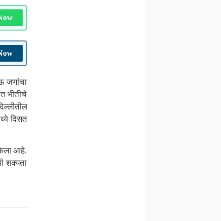
 Now
 Now
नऊ जणांचा
ात भीतीचे
िल्लीतील
ध्ये दिसत
केला आहे.
ी शक्यता