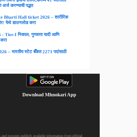
नीअर्स इंडिया लिमिटेडमध्ये 41 पदांसाठी
 अर्ज करण्याची पद्धत
 Bharti Hall ticket 2026 – शारीरिक
िर! येथे डाउनलोड करा
Tier-I निकाल, गुणवत्ता यादी आणि
 करा
 – भारतीय स्टेट बँकेत 2273 पदांसाठी
Download Mhnokari App
 and presents publicly available information from official