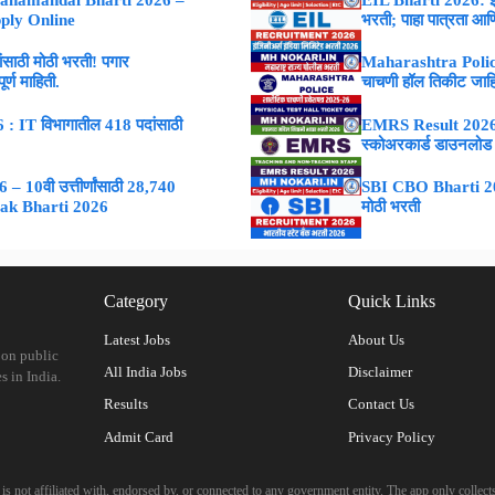
ahamandal Bharti 2026 –
EIL Bharti 2026: इंजि
Apply Online
भरती; पाहा पात्रता आणि
ाठी मोठी भरती! पगार
Maharashtra Police
्ण माहिती.
चाचणी हॉल तिकीट जाह
 IT विभागातील 418 पदांसाठी
EMRS Result 2026 : 
स्कोअरकार्ड डाउनलोड
 10वी उत्तीर्णांसाठी 28,740
SBI CBO Bharti 2026
vak Bharti 2026
मोठी भरती
Category
Quick Links
Latest Jobs
About Us
 on public
All India Jobs
Disclaimer
s in India.
Results
Contact Us
Admit Card
Privacy Policy
 not affiliated with, endorsed by, or connected to any government entity. The app only collects