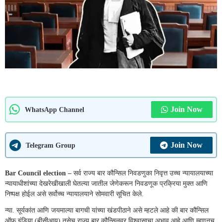
Join Now
WhatsApp Channel
Join Now
Telegram Group
Bar Council election –
सर्व राज्य बार कौन्सिल निवडणुका निवृत्त उच्च न्यायालयाच्या
न्यायाधीशांच्या देखरेखीखाली घेतल्या जातील जेणेकरून निवडणूक प्रक्रिया मुक्त आणि
निष्पक्ष होईल असे सर्वोच्च न्यायालयाने सोमवारी सूचित केले.
न्या. सूर्यकांत आणि जयमाल्या बागची यांच्या खंडपीठाने असे म्हटले आहे की बार कौन्सिल
ऑफ इंडिया (बीसीआय) तसेच राज्य बार कौन्सिलवर विश्वासाचा अभाव आहे आणि म्हणूनच,