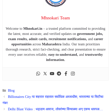
Mhnokari Team
Welcome to
Mhnokari.in
– a trusted platform committed to providing
the latest, most accurate, and verified updates on
government jobs,
exam results, admit cards, recruitment notifications,
and
career
opportunities
across
Maharashtra
India. Our team prioritizes
thorough research, strict fact-checking, and clear presentation to ensure
every user receives reliable,
easy-to-understand,
and
trustworthy
information.
Categories
Blog
Billionaires City:या शहरात राहतात सर्वाधिक अब्जाधीश; भारताच्या या सिटीचा
नंबर
Delhi Blast Video : धड्डाम आवाज, लोकांच्या किंचाळ्या अन् एकच धावपळ…