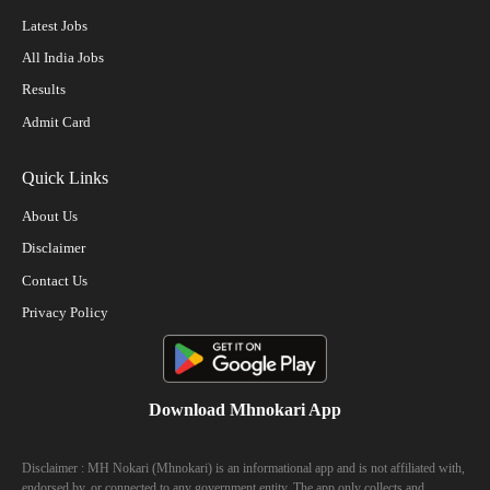
Latest Jobs
All India Jobs
Results
Admit Card
Quick Links
About Us
Disclaimer
Contact Us
Privacy Policy
Download Mhnokari App
Disclaimer : MH Nokari (Mhnokari) is an informational app and is not affiliated with,
endorsed by, or connected to any government entity. The app only collects and