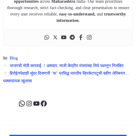
opportunities
across
Maharashtra
India. Our team prioritizes
thorough research, strict fact-checking, and clear presentation to ensure
every user receives reliable,
easy-to-understand,
and
trustworthy
information.
Categories
Blog
भाजपची मोठी कारवाई..! आमदार, माजी केंद्रीय मंत्र्यांसह तिघे पक्षातून निलंबित
हिरोईनपेक्षाही सुंदर दिसणारी ‘या’ प्रसिद्ध भारतीय क्रिकेटपटूची बहीण लेस्बियन…
धक्कादायक खुलासा
WhatsApp
Instagram
YouTube
Facebook