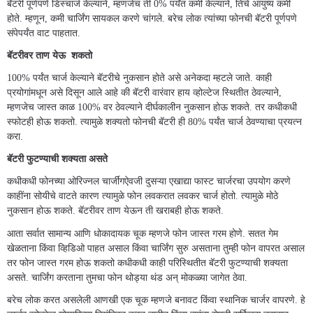
बॅटरी पूर्णपणे डिस्चार्ज केल्याने, म्हणजेच ती 0% पर्यंत कमी केल्याने, तिचे आयुष्य कमी
होते. म्हणून, कमी चार्जिंग सायकल करणे चांगले. बरेच लोक त्यांच्या फोनची बॅटरी पूर्णपणे
संपेपर्यंत वाट पाहतात.
बॅटरीवर ताण येऊ शकतो
100% पर्यंत चार्ज केल्याने बॅटरीचे नुकसान होते असे अनेकदा म्हटले जाते. काही
प्रयोगांमधून असे दिसून आले आहे की बॅटरी वारंवार हाय व्होल्टेज स्थितीत ठेवल्याने,
म्हणजेच जास्त काळ 100% वर ठेवल्याने दीर्घकालीन नुकसान होऊ शकते. तर कधीकधी
स्फोटही होऊ शकतो. त्यामुळे शक्यतो फोनची बॅटरी ही 80% पर्यंत चार्ज ठेवण्याचा प्रयत्न
करा.
बॅटरी फुटण्याची शक्यता असते
कधीकधी फोनच्या ओरिज्नल चार्जींगऐवजी दुसऱ्या एखाद्या फास्ट चार्जरचा उपयोग करणे
काहींना सोयीचे वाटते कारण त्यामुळे फोन लवकरात लवकर चार्ज होतो. त्यामुळे मोठे
नुकसान होऊ शकते. बॅटरीवर ताण येऊन ती खराबही होऊ शकते.
आता सर्वात सामान्य आणि धोकादायक चूक म्हणजे फोन जास्त गरम होणे. सतत गेम
खेळताना किंवा व्हिडिओ पाहत असाल किंवा चार्जिंग सुरु असताना तुम्ही फोन वापरत असाल
तर फोन जास्त गरम होऊ शकतो कधीकधी काही परिस्थितीत बॅटरी फुटण्याची शक्यता
असते. चार्जिंग करताना तुमचा फोन थोड्या थंड अन् मोकळ्या जागेत ठेवा.
बरेच लोक करत असलेली आणखी एक चूक म्हणजे बनावट किंवा स्थानिक चार्जर वापरणे. हे