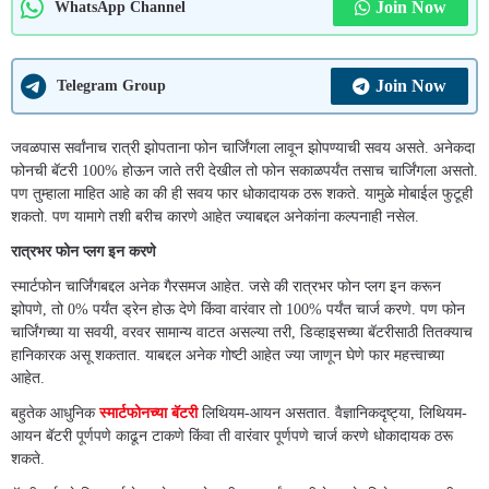
Join Now
WhatsApp Channel
Join Now
Telegram Group
जवळपास सर्वांनाच रात्री झोपताना फोन चार्जिंगला लावून झोपण्याची सवय असते. अनेकदा
फोनची बॅटरी 100% होऊन जाते तरी देखील तो फोन सकाळपर्यंत तसाच चार्जिंगला असतो.
पण तुम्हाला माहित आहे का की ही सवय फार धोकादायक ठरू शकते. यामुळे मोबाईल फुटूही
शकतो. पण यामागे तशी बरीच कारणे आहेत ज्याबद्दल अनेकांना कल्पनाही नसेल.
रात्रभर फोन प्लग इन करणे
स्मार्टफोन चार्जिंगबद्दल अनेक गैरसमज आहेत. जसे की रात्रभर फोन प्लग इन करून
झोपणे, तो 0% पर्यंत ड्रेन होऊ देणे किंवा वारंवार तो 100% पर्यंत चार्ज करणे. पण फोन
चार्जिंगच्या या सवयी, वरवर सामान्य वाटत असल्या तरी, डिव्हाइसच्या बॅटरीसाठी तितक्याच
हानिकारक असू शकतात. याबद्दल अनेक गोष्टी आहेत ज्या जाणून घेणे फार महत्त्वाच्या
आहेत.
बहुतेक आधुनिक
स्मार्टफोनच्या बॅटरी
लिथियम-आयन असतात. वैज्ञानिकदृष्ट्या, लिथियम-
आयन बॅटरी पूर्णपणे काढून टाकणे किंवा ती वारंवार पूर्णपणे चार्ज करणे धोकादायक ठरू
शकते.