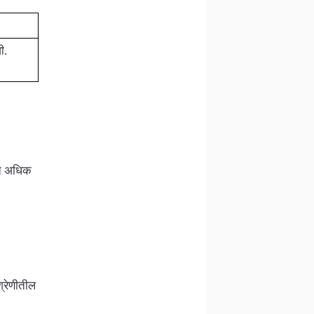
ी.
त अधिक
श्रेणीतील