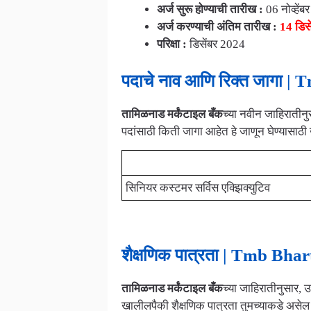
अर्ज सुरू होण्याची तारीख :
06 नोव्हेंब
अर्ज करण्याची अंतिम तारीख :
14 डिस
परिक्षा :
डिसेंबर 2024
पदाचे नाव आणि रिक्त जागा 
तामिळनाड मर्कंटाइल बँक
च्या नवीन जाहिरातीन
पदांसाठी किती जागा आहेत हे जाणून घेण्यासाठी
पदाचे नाव
सिनियर कस्टमर सर्विस एक्झिक्युटिव
शैक्षणिक पात्रता | Tmb Bha
तामिळनाड मर्कंटाइल बँक
च्या जाहिरातीनुसार, 
खालीलपैकी शैक्षणिक पात्रता तुमच्याकडे असेल त