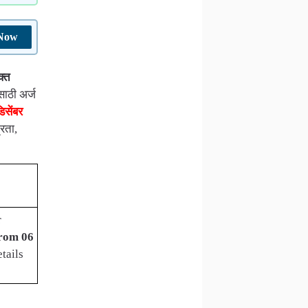
 Now
क्त
साठी अर्ज
िसेंबर
रता,
r
from 06
tails