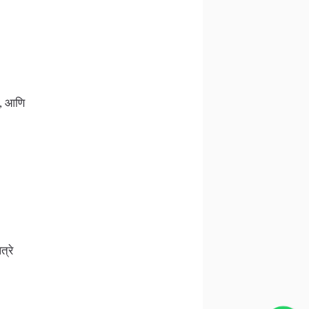
, आणि
्रे