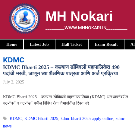
Skip
to
MH Nokari
content
_________WWW.MHNOKARI.IN__________
Home
Latest Job
Hall Ticket
Exam Result
Al
KDMC
KDMC Bharti 2025 – कल्याण डोंबिवली महापालिकेत 490
पदांची भरती, जाणून घ्या शैक्षणिक पात्रता आणि अर्ज प्रक्रिया
July 2, 2025
KDMC Bharti 2025 – कल्याण डोंबिवली महानगरपालिका (KDMC) आस्थापनेवरील
गट-“क” व गट-“ड” मधील विविध सेवा विभागांतील रिक्त पदे
Tags
KDMC
,
KDMC Bharti 2025
,
kdmc bharti 2025 apply online
,
kdmc
news