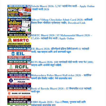
Talathi Bharti 2026: 5,707 पदांची मेगा भरती – Apply Online
| तलाठी भरती 2026
Adivasi Vibhag Chowkidar Admit Card 2026: आदिवासी
विकास विभाग चौकीदार प्रवेशपत्र जाहीर; Download Link
MSRTC Bharti 2026 | ST Mahamandal Bharti 2026 –
17,450+ पदांसाठी मेगा भरती | Apply Online
EIL Bharti 2026: इंजिनीअर्स इंडिया लिमिटेडमध्ये 41 पदांसाठी
भरती; पाहा पात्रता आणि अर्ज करण्याची पद्धत
RCFL Bharti 2026: 188 जागांसाठी मोठी भरती! पगार ₹47,800;
पात्रता आणि अर्जाची संपूर्ण माहिती.
Maharashtra Police Bharti Hall ticket 2026 – शारीरिक
चाचणी हॉल तिकीट जाहिर! येथे डाउनलोड करा
Bank of Baroda Bharti 2026 : IT विभागातील 418 पदांसाठी
भरती सुरू
EMRS Result 2026 : Tier-I निकाल, गुणवत्ता यादी आणि
स्कोअरकार्ड डाउनलोड करा