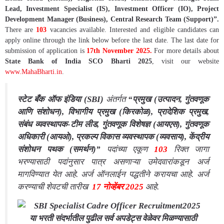
Lead, Investment Specialist (IS), Investment Officer (IO), Project
Development Manager (Business), Central Research Team (Support)”.
There are
103
vacancies available. Interested and eligible candidates can
apply online through the link below before the last date. The last date for
submission of application is
17th November 2025
.
F
or more details about
State Bank of India SCO Bharti 2025
, visit our website
www.MahaBharti.in
.
स्टेट बँक ऑफ इंडिया (SBI)
अंतर्गत
“प्रमुख (उत्पादन, गुंतवणूक
आणि संशोधन), विभागीय प्रमुख (किरकोळ), प्रादेशिक प्रमुख,
संबंध व्यवस्थापक-टीम लीड, गुंतवणूक विशेषज्ञ (आयएस), गुंतवणूक
अधिकारी (आयओ), प्रकल्प विकास व्यवस्थापक (व्यवसाय), केंद्रीय
संशोधन पथक (समर्थन)”
पदांच्या एकूण
103
रिक्त जागा
भरण्यासाठी पदांनुसार पात्र असणाऱ्या उमेदवारांकडून अर्ज
मागविण्यात येत आहे. अर्ज ऑनलाईन पद्धतीने करायचा आहे. अर्ज
करण्याची शेवटची तारीख
17 नोव्हेंबर 2025
आहे.
या भरती संदर्भातील पुढील सर्व अपडेट्स वेळेवर मिळण्यासाठी