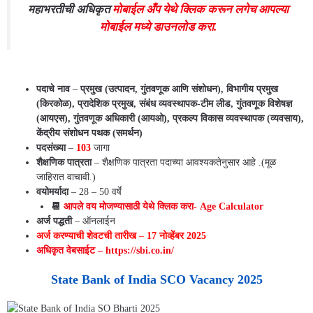
महाभरतीची अधिकृत
मोबाईल अँप येथे क्लिक करून लगेच आपल्या
मोबाईल मध्ये डाउनलोड करा.
महाराष्ट्रातील संपूर्ण नवीन बँक जॉब्स अपडेट्स
पदाचे नाव
–
प्रमुख (उत्पादन, गुंतवणूक आणि संशोधन), विभागीय प्रमुख
(किरकोळ), प्रादेशिक प्रमुख, संबंध व्यवस्थापक-टीम लीड, गुंतवणूक विशेषज्ञ
(आयएस), गुंतवणूक अधिकारी (आयओ), प्रकल्प विकास व्यवस्थापक (व्यवसाय),
केंद्रीय संशोधन पथक (समर्थन)
पदसंख्या
–
103
जागा
शैक्षणिक पात्रता
– शैक्षणिक पात्रता पदाच्या आवश्यकतेनुसार आहे .(मूळ
जाहिरात वाचावी.)
वयोमर्यादा
– 28 – 50 वर्षे
📆
आपले वय मोजण्यासाठी येथे क्लिक करा- Age Calculator
अर्ज पद्धती
– ऑनलाईन
अर्ज करण्याची शेवटची तारीख
–
17 नोव्हेंबर 2025
अधिकृत वेबसाईट – https://sbi.co.in/
State Bank of India SCO Vacancy
2025