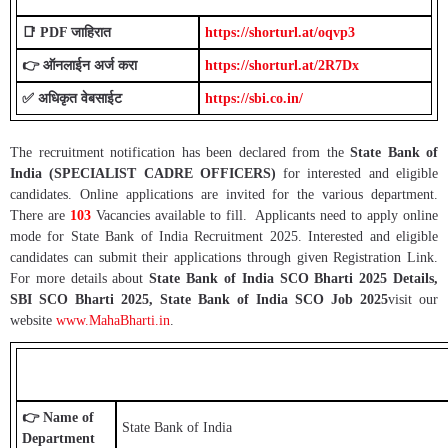
📑
PDF जाहिरात
https://shorturl.at/oqvp3
👉 ऑनलाईन अर्ज करा
https://shorturl.at/2R7Dx
✅ अधिकृत वेबसाईट
https://sbi.co.in/
The recruitment notification has been declared from the
State Bank of
India (SPECIALIST CADRE OFFICERS)
for interested and eligible
candidates. Online applications are invited for the various department.
There are
103
Vacancies available to fill. Applicants need to apply online
mode for State Bank of India Recruitment 2025. Interested and eligible
candidates can submit their applications through given Registration Link.
For more details about
State Bank of India SCO Bharti 2025 Details,
SBI SCO Bharti 2025, State Bank of India SCO Job 2025
visit our
website
www.MahaBharti.in
.
👉 Name of
State Bank of India
Department