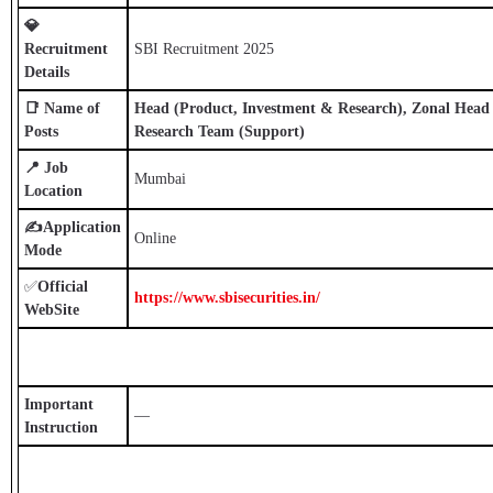
💎
Recruitment
SBI Recruitment 2025
Details
📑
Name of
Head (Product, Investment & Research), Zonal Head (
Posts
Research Team (Support)
📍 Job
Mumbai
Location
✍Application
Online
Mode
✅
Official
https://www.sbisecurities.in/
WebSite
Important
—
Instruction