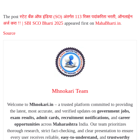
The post
स्टेट बँक ऑफ इंडिया (SO) अंतर्गत 113 रिक्त पदांकरिता भरती; ऑनलाईन
अर्ज करा !! | SBI SCO Bharti 2025
appeared first on
MahaBharti.in
.
Source
Mhnokari Team
Welcome to
Mhnokari.in
– a trusted platform committed to providing
the latest, most accurate, and verified updates on
government jobs,
exam results, admit cards, recruitment notifications,
and
career
opportunities
across
Maharashtra
India. Our team prioritizes
thorough research, strict fact-checking, and clear presentation to ensure
every user receives reliable,
easy-to-understand,
and
trustworthy