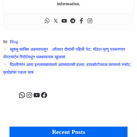
information.
Categories
Blog
खुशबू कासिम अहमदपासून…लॉजवर दोघांची पहिली भेट, मॉडल मृत्यू प्रकरणात
पोस्टमार्टम रिपोर्टमधून धक्कादायक खुलासा
दिल्लीनंतर आता इस्लामाबादमध्ये आत्मघातकी हल्ला, हायकोर्टाजवळ कारमध्ये स्फोट,
मृतदेहांचा पडला खच
WhatsApp
Instagram
YouTube
Facebook
Recent Posts