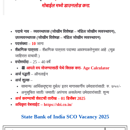
मोबाईल मध्ये डाउनलोड करा.
महाराष्ट्रातील संपूर्ण नवीन बँक जॉब्स अपडेट्स
पदाचे नाव
–
व्यवस्थापक (जोखीम विशेषज्ञ – मॉडेल जोखीम व्यवस्थापन),
उपव्यवस्थापक (जोखीम विशेषज्ञ – मॉडेल जोखीम व्यवस्थापन)
पदसंख्या
–
10
जागा
शैक्षणिक पात्रता
– शैक्षणिक पात्रता पदाच्या आवश्यकतेनुसार आहे .(मूळ
जाहिरात वाचावी.)
वयोमर्यादा
– 25 – 40 वर्षे
📆
आपले वय मोजण्यासाठी येथे क्लिक करा- Age Calculator
अर्ज पद्धती
– ऑनलाईन
अर्ज शुल्क
–
सामान्य/ आर्थिकदृष्ट्या दुर्बल/ इतर मागासवर्गीय उमेदवारांसाठी: रु. ७५०/-
अनुसूचित जाती/ जमाती/ अपंगत्व असलेल्या उमेदवारांसाठी: शून्य
अर्ज करण्याची शेवटची तारीख
–
01 डिसेंबर 2025
अधिकृत वेबसाईट – https://sbi.co.in/
State Bank of India SCO Vacancy
2025