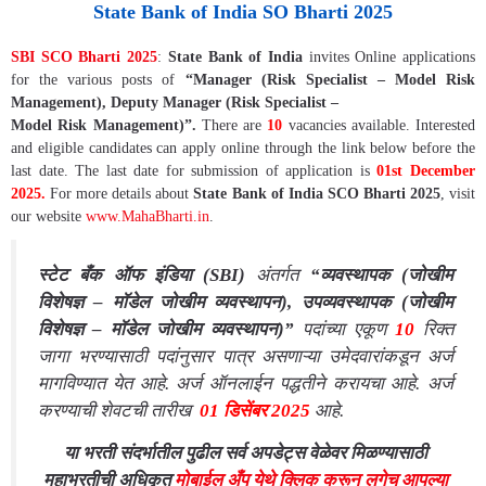
State Bank of India SO Bharti 2025
SBI SCO Bharti 2025
:
State Bank of India
invites Online applications
for the various posts of
“Manager (Risk Specialist – Model Risk
Management), Deputy Manager (Risk Specialist –
Model Risk Management)”.
There are
10
vacancies available. Interested
and eligible candidates can apply online through the link below before the
last date. The last date for submission of application is
01st December
2025
.
F
or more details about
State Bank of India SCO Bharti 2025
, visit
our website
www.MahaBharti.in
.
स्टेट बँक ऑफ इंडिया (SBI)
अंतर्गत
“व्यवस्थापक (जोखीम
विशेषज्ञ – मॉडेल जोखीम व्यवस्थापन), उपव्यवस्थापक (जोखीम
विशेषज्ञ – मॉडेल जोखीम व्यवस्थापन)”
पदांच्या एकूण
10
रिक्त
जागा भरण्यासाठी पदांनुसार पात्र असणाऱ्या उमेदवारांकडून अर्ज
मागविण्यात येत आहे. अर्ज ऑनलाईन पद्धतीने करायचा आहे. अर्ज
करण्याची शेवटची तारीख
01 डिसेंबर 2025
आहे.
या भरती संदर्भातील पुढील सर्व अपडेट्स वेळेवर मिळण्यासाठी
महाभरतीची अधिकृत
मोबाईल अँप येथे क्लिक करून लगेच आपल्या