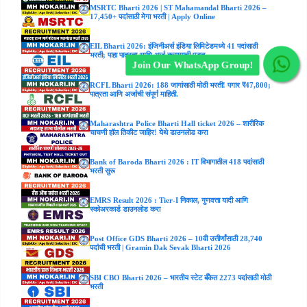
MSRTC Bharti 2026 | ST Mahamandal Bharti 2026 –
17,450+ पदांसाठी मेगा भरती | Apply Online
EIL Bharti 2026: इंजिनीअर्स इंडिया लिमिटेडमध्ये 41 पदांसाठी
भरती; पाहा पात्रता आणि अर्ज करण्याची पद्धत
Join Our WhatsApp Group!
RCFL Bharti 2026: 188 जागांसाठी मोठी भरती! पगार ₹47,800;
पात्रता आणि अर्जाची संपूर्ण माहिती.
Maharashtra Police Bharti Hall ticket 2026 – शारीरिक
चाचणी हॉल तिकीट जाहिर! येथे डाउनलोड करा
Bank of Baroda Bharti 2026 : IT विभागातील 418 पदांसाठी
भरती सुरू
EMRS Result 2026 : Tier-I निकाल, गुणवत्ता यादी आणि
स्कोअरकार्ड डाउनलोड करा
Post Office GDS Bharti 2026 – 10वी उत्तीर्णांसाठी 28,740
पदांची भरती | Gramin Dak Sevak Bharti 2026
SBI CBO Bharti 2026 – भारतीय स्टेट बँकेत 2273 पदांसाठी मोठी
भरती