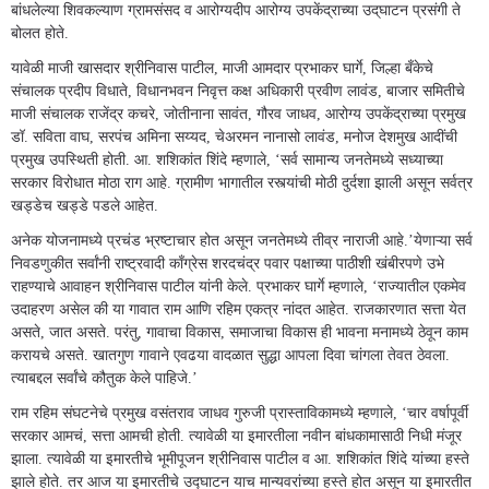
बांधलेल्या शिवकल्याण ग्रामसंसद व आरोग्यदीप आरोग्य उपकेंद्राच्या उद्‌घाटन प्रसंगी ते
बोलत होते.
यावेळी माजी खासदार श्रीनिवास पाटील, माजी आमदार प्रभाकर घार्गे, जिल्हा बँकेचे
संचालक प्रदीप विधाते, विधानभवन निवृत्त कक्ष अधिकारी प्रवीण लावंड, बाजार समितीचे
माजी संचालक राजेंद्र कचरे, जोतीनाना सावंत, गौरव जाधव, आरोग्य उपकेंद्राच्या प्रमुख
डॉ. सविता वाघ, सरपंच अमिना सय्यद, चेअरमन नानासो लावंड, मनोज देशमुख आदींची
प्रमुख उपस्थिती होती. आ. शशिकांत शिंदे म्हणाले, ‘सर्व सामान्य जनतेमध्ये सध्याच्या
सरकार विरोधात मोठा राग आहे. ग्रामीण भागातील रस्त्यांची मोठी दुर्दशा झाली असून सर्वत्र
खड्डेच खड्डे पडले आहेत.
अनेक योजनामध्ये प्रचंड भ्रष्टाचार होत असून जनतेमध्ये तीव्र नाराजी आहे.’येणाऱ्या सर्व
निवडणुकीत सर्वांनी राष्ट्रवादी काँग्रेस शरदचंद्र पवार पक्षाच्या पाठीशी खंबीरपणे उभे
राहण्याचे आवाहन श्रीनिवास पाटील यांनी केले. प्रभाकर घार्गे म्हणाले, ‘राज्यातील एकमेव
उदाहरण असेल की या गावात राम आणि रहिम एकत्र नांदत आहेत. राजकारणात सत्ता येत
असते, जात असते. परंतु, गावाचा विकास, समाजाचा विकास ही भावना मनामध्ये ठेवून काम
करायचे असते. खातगुण गावाने एवढया वादळात सुद्धा आपला दिवा चांगला तेवत ठेवला.
त्याबद्दल सर्वांचे कौतुक केले पाहिजे.’
राम रहिम संघटनेचे प्रमुख वसंतराव जाधव गुरुजी प्रास्ताविकामध्ये म्हणाले, ‘चार वर्षापूर्वी
सरकार आमचं, सत्ता आमची होती. त्यावेळी या इमारतीला नवीन बांधकामासाठी निधी मंजूर
झाला. त्यावेळी या इमारतीचे भूमीपूजन श्रीनिवास पाटील व आ. शशिकांत शिंदे यांच्या हस्ते
झाले होते. तर आज या इमारतीचे उद्घाटन याच मान्यवरांच्या हस्ते होत असून या इमारतीत