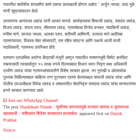
गावातील सर्वांचीच शासकीय कामे एकाच छताखाली होणार आहेत.’ अर्जुन जाधव, दादा मुळे
यांनी सूत्रसंचालन केले.
उपसरपंच आनंदराव लावंड यांनी आभार मानले. कार्यक्रमास शिवाजी लावंड, यशवंत लावंड,
विजय लावंड, संजय पवार, सीताराम लवंड, ग्रामसेवक विनोद बनकर, मंदाकिनी लावंड,
मनीषा माने, काजल जाधव, अलका पवार, श्रीमती आश्विनी, उज्वला माने आदींसह
ग्रामपंचायत, विकास सेवा सोसायटी, राम रहिम संघटना आणि पक्षाचे आजी माजी
पदाधिकारी, ग्रामस्थ उपस्थित होते.
दरम्यान प्राथमिक आरोग्य केंद्राची मंजुरी आणून गावातील स्मशानभूमी सिमेंट क्रॉकेट
रस्त्यासाठी स्वखर्चातून १५ लाख रुपये दिल्याबद्दल विधान भवन निवृत्त कक्ष अधिकारी
प्रवीण लावंड यांचा ग्रामस्थांच्यावतीने विशेष सत्कार झाला. तर गुराखी व ओलाफोक
पुस्तक लिहिल्याबद्दल साहित्य रत्न पुरस्कार प्राप्त केल्याबद्दल संभाजी लावंड यांचा आणि
पोलीस उपअधीक्षक विवेक लावंड व लष्करातील सेवानिवृत्त रामदास लावंड यांचा मान्यवरांच्या
हस्ते सत्कार करण्यात आले.
Join our WhatsApp Channel
The post
Shashikant Shinde : चुकीच्या कारभारामुळे राज्यात कायदा व सुव्यवस्था
खालावली – शशिकांत शिंदेंचा सरकारवर हल्लाबोल.
appeared first on
Dainik
Prabhat
.
Source