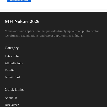
MH Nokari 2026
Mhnokari is an application that provides timely updates on public sector
recruitment, examinations, and career opportunities in India.
Category
Latest Jobs
All India Jobs
Results
Admit Card
Quick Links
About Us
Disclaimer