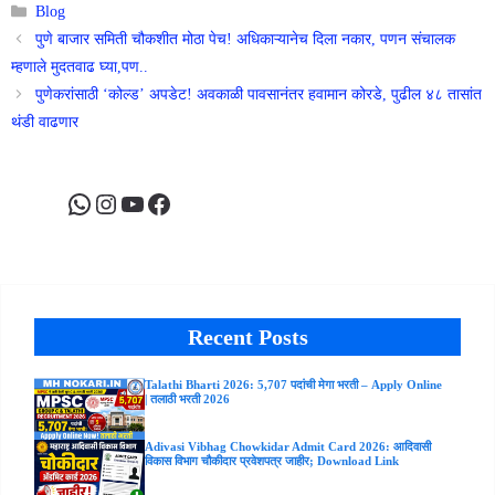
Categories
Blog
पुणे बाजार समिती चौकशीत मोठा पेच! अधिकाऱ्यानेच दिला नकार, पणन संचालक
म्हणाले मुदतवाढ घ्या,पण..
पुणेकरांसाठी ‘कोल्ड’ अपडेट! अवकाळी पावसानंतर हवामान कोरडे, पुढील ४८ तासांत
थंडी वाढणार
WhatsApp
Instagram
YouTube
Facebook
Recent Posts
Talathi Bharti 2026: 5,707 पदांची मेगा भरती – Apply Online
| तलाठी भरती 2026
Adivasi Vibhag Chowkidar Admit Card 2026: आदिवासी
विकास विभाग चौकीदार प्रवेशपत्र जाहीर; Download Link