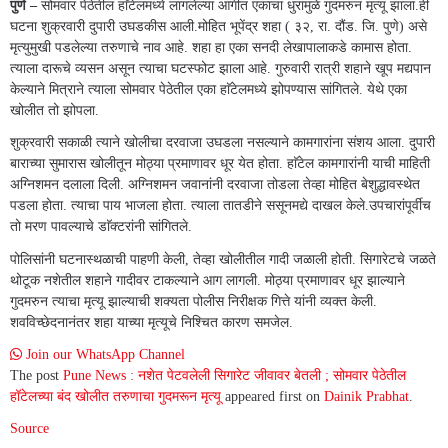
पुणे –
सोमवार पेठेतील हाॅटेलमध्ये लागलेल्या आगीत एकाचा धुरामुळे गुदमरुन मृत्यू झाला.ही
घटना शुक्रवारी दुपारी उघडकीस आली.मोहित भूपेंद्र शहा ( ३२, रा. दौंड. जि. पुणे) असे
मृत्युमुखी पडलेल्या तरुणाचे नाव आहे. शहा हा एका सनदी लेखापालाकडे कामास होता.
त्याला दारूचे व्यसन असून त्याचा घटस्फोट झाला आहे. गुरुवारी रात्री शहाने खूप मद्यपान
केल्याने मित्राने त्याला सोमवार पेठेतील एका हाॅटेलमध्ये झोपण्यास सांगितले. येथे एका
खोलीत तो झोपला.
शुक्रवारी सकाळी त्याने खोलीचा दरवाजा उघडला नसल्याने कामगारांना संशय आला. दुपारी
बाराच्या सुमारास खोलीतून मोठ्या प्रमाणावर धूर येत होता. हाॅटेल कामगारांनी याची माहिती
अग्निशमन दलाला दिली. अग्निशमन जवानांनी दरवाजा तोडला तेव्हा मोहित बेशुद्धावस्थेत
पडला होता. त्याचा पाय भाजला होता. त्याला तातडीने ससूनमद्ये दाखल केले.उपचारांपूर्वीच
तो मरण पावल्याचे डाॅक्टरांनी सांगितले.
पोलिसांनी घटनास्थळाची पाहणी केली, तेव्हा खोलीतील गादी जळाली होती. सिगारेटचे जळते
थोटूक नशेतील शहाने गादीवर टाकल्याने आग लागली. मोठ्या प्रमाणावर धूर झाल्याने
गुदमरुन त्याचा मृत्यू झाल्याची शक्यता पोलीस निरीक्षक गित्ते यांनी व्यक्त केली.
शवविच्छेदनानंतर शहा याच्या मृत्यूचे निश्चित कारण समजेल.
Join our WhatsApp Channel
The post
Pune News : नशेत पेटवलेली सिगारेट जीवावर बेतली ; सोमवार पेठेतील
हॉटेलच्या बंद खोलीत तरुणाचा गुदमरून मृत्यू
appeared first on
Dainik Prabhat
.
Source