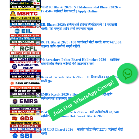
MSRTC Bharti 2026 | ST Mahamandal Bharti 2026 –
17,450+ पदांसाठी मेगा भरती | Apply Online
EIL Bharti 2026: इंजिनीअर्स इंडिया लिमिटेडमध्ये 41 पदांसाठी
भरती; पाहा पात्रता आणि अर्ज करण्याची पद्धत
RCFL Bharti 2026: 188 जागांसाठी मोठी भरती! पगार ₹47,800;
पात्रता आणि अर्जाची संपूर्ण माहिती.
Maharashtra Police Bharti Hall ticket 2026 – शारीरिक
चाचणी हॉल तिकीट जाहिर! येथे डाउनलोड करा
Bank of Baroda Bharti 2026 : IT विभागातील 418 पदांसाठी
Join Our WhatsApp Group!
भरती सुरू
EMRS Result 2026 : Tier-I निकाल, गुणवत्ता यादी आणि
स्कोअरकार्ड डाउनलोड करा
Post Office GDS Bharti 2026 – 10वी उत्तीर्णांसाठी 28,740
पदांची भरती | Gramin Dak Sevak Bharti 2026
SBI CBO Bharti 2026 – भारतीय स्टेट बँकेत 2273 पदांसाठी मोठी
भरती