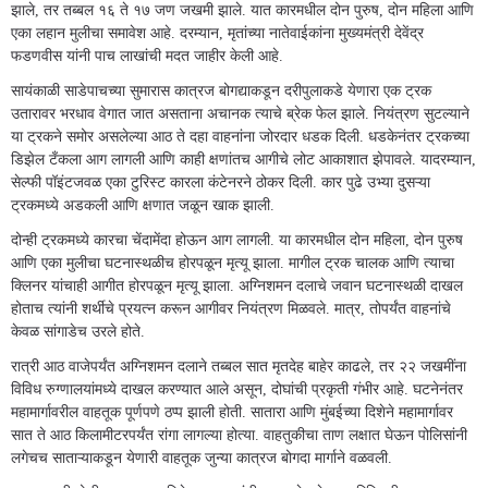
झाले, तर तब्बल १६ ते १७ जण जखमी झाले. यात कारमधील दोन पुरुष, दोन महिला आणि
एका लहान मुलीचा समावेश आहे. दरम्यान, मृतांच्या नातेवाईकांना मुख्यमंत्री देवेंद्र
फडणवीस यांनी पाच लाखांची मदत जाहीर केली आहे.
सायंकाळी साडेपाचच्या सुमारास कात्रज बोगद्याकडून दरीपुलाकडे येणारा एक ट्रक
उतारावर भरधाव वेगात जात असताना अचानक त्याचे ब्रेक फेल झाले. नियंत्रण सुटल्याने
या ट्रकने समोर असलेल्या आठ ते दहा वाहनांना जोरदार धडक दिली. धडकेनंतर ट्रकच्या
डिझेल टँकला आग लागली आणि काही क्षणांतच आगीचे लोट आकाशात झेपावले. यादरम्यान,
सेल्फी पॉइंटजवळ एका टुरिस्ट कारला कंटेनरने ठोकर दिली. कार पुढे उभ्या दुसऱ्या
ट्रकमध्ये अडकली आणि क्षणात जळून खाक झाली.
दोन्ही ट्रकमध्ये कारचा चेंदामेंदा होऊन आग लागली. या कारमधील दोन महिला, दोन पुरुष
आणि एका मुलीचा घटनास्थळीच होरपळून मृत्यू झाला. मागील ट्रक चालक आणि त्याचा
क्लिनर यांचाही आगीत होरपळून मृत्यू झाला. अग्निशमन दलाचे जवान घटनास्थळी दाखल
होताच त्यांनी शर्थीचे प्रयत्न करून आगीवर नियंत्रण मिळवले. मात्र, तोपर्यंत वाहनांचे
केवळ सांगाडेच उरले होते.
रात्री आठ वाजेपर्यंत अग्निशमन दलाने तब्बल सात मृतदेह बाहेर काढले, तर २२ जखमींना
विविध रुग्णालयांमध्ये दाखल करण्यात आले असून, दोघांची प्रकृती गंभीर आहे. घटनेनंतर
महामार्गावरील वाहतूक पूर्णपणे ठप्प झाली होती. सातारा आणि मुंबईच्या दिशेने महामार्गावर
सात ते आठ किलामीटरपर्यंत रांगा लागल्या होत्या. वाहतुकीचा ताण लक्षात घेऊन पोलिसांनी
लगेचच साताऱ्याकडून येणारी वाहतूक जुन्या कात्रज बोगदा मार्गाने वळवली.