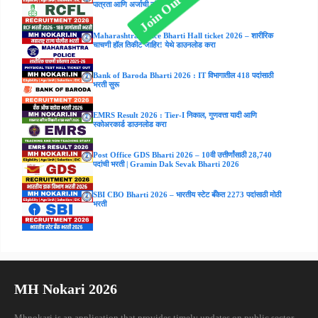
पात्रता आणि अर्जाची संपूर्ण माहिती.
Maharashtra Police Bharti Hall ticket 2026 – शारीरिक
चाचणी हॉल तिकीट जाहिर! येथे डाउनलोड करा
Bank of Baroda Bharti 2026 : IT विभागातील 418 पदांसाठी
भरती सुरू
EMRS Result 2026 : Tier-I निकाल, गुणवत्ता यादी आणि
स्कोअरकार्ड डाउनलोड करा
Post Office GDS Bharti 2026 – 10वी उत्तीर्णांसाठी 28,740
पदांची भरती | Gramin Dak Sevak Bharti 2026
SBI CBO Bharti 2026 – भारतीय स्टेट बँकेत 2273 पदांसाठी मोठी
भरती
MH Nokari 2026
Mhnokari is an application that provides timely updates on public sector