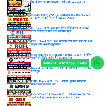
विकास विभाग चौकीदार प्रवेशपत्र जाहीर; Download Link
MSRTC Bharti 2026 | ST Mahamandal Bharti 2026 –
17,450+ पदांसाठी मेगा भरती | Apply Online
EIL Bharti 2026: इंजिनीअर्स इंडिया लिमिटेडमध्ये 41 पदांसाठी
भरती; पाहा पात्रता आणि अर्ज करण्याची पद्धत
RCFL Bharti 2026: 188 जागांसाठी मोठी भरती! पगार ₹47,800;
पात्रता आणि अर्जाची संपूर्ण माहिती.
Maharashtra Police Bharti Hall ticket 2026 – शारीरिक
चाचणी हॉल तिकीट जाहिर! येथे डाउनलोड करा
Join Our WhatsApp Group!
Bank of Baroda Bharti 2026 : IT विभागातील 418 पदांसाठी
भरती सुरू
EMRS Result 2026 : Tier-I निकाल, गुणवत्ता यादी आणि
स्कोअरकार्ड डाउनलोड करा
Post Office GDS Bharti 2026 – 10वी उत्तीर्णांसाठी 28,740
पदांची भरती | Gramin Dak Sevak Bharti 2026