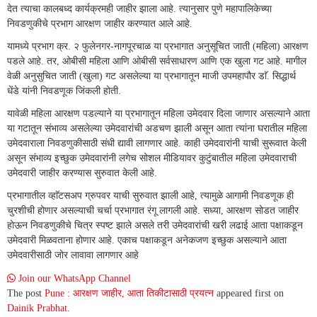
देत त्याचा कालबध्द कार्यक्रमही जाहीर झाला आहे. त्यानुसार पुणे महापालिकेच्या
निवडणुकीचे प्रभाग आरक्षण जाहीर करण्यात आले आहे.
यामध्ये प्रभाग क्र. २ फुलेनगर-नागपूरचाळ या प्रभागात अनुसूचित जाती (महिला) आरक्षण
पडले आहे. तर, ओबीसी महिला आणि ओबीसी सर्वसाधारण आणि एक खुला गट आहे. मागील
वेळी अनुसुचित जाती (खुला) गट असलेल्या या प्रभागातून माजी उपमहापौर डाॅ. सिद्धार्थ
धेंडे यांनी निवडणूक जिंकली होती.
यावेळी महिला आरक्षण पडल्याने या प्रभागातून महिला उमेदवार दिला जाणार असल्याने आता
या गटातून संभाव्य असलेल्या उमेदवारांची अडचण झाली असून आता त्यांना घरातील महिला
उमेदवाराला निवडणुकीसाठी संधी द्यावी लागणार आहे. काही उमेदवारांनी याची सुरूवात केली
असून संभाव्य इच्छुक उमेदवारांनी लगेच सोशल मीडियावर कुटुंबातील महिला उमेदवाराची
उमेदवारी जाहीर करण्यास सुरुवात केली आहे.
प्रभागातील व्हाॅटसअप ग्रुपवर याची सुरुवात झाली आहे, त्यामुळे आगामी निवडणूक ही
चुरशीची होणार असल्याची चर्चा प्रभागात रंगू लागली आहे. सध्या, आरक्षण सोडत जाहीर
होऊन निवडणुकीचे चित्र स्पष्ट झाले असले तरी उमेदवारांची खरी लढाई आता पक्षाकडून
उमेदवारी मिळवताना होणार आहे. एकाच पक्षाकडून अनेकजण इच्छुक असल्याने आता
उमेदवारीसाठी जोर लावावा लागणार आहे
Join our WhatsApp Channel
The post
Pune : आरक्षण जाहीर, आता तिकीटासाठी प्रयत्न
appeared first on
Dainik Prabhat
.