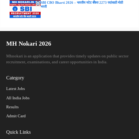
SBI CBO Bharti 2026 – भारतीय स्टेट बँकेत 2273 पदांसाठी मोठी
भरती
MH Nokari 2026
Mhnokari is an application that provides timely updates on public sector
recruitment, examinations, and career opportunities in India.
Category
Latest Jobs
All India Jobs
Results
Admit Card
Quick Links