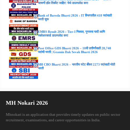
चाचणी हॉल तिकीट जाहिर! येथे डाउनलोड करा
Bank of Baroda Bharti 2026 : IT विभागातील 418 पदांसाठी
भरती सुरू
EMRS Result 2026 : Tier-I निकाल, गुणवत्ता यादी आणि
स्कोअरकार्ड डाउनलोड करा
Post Office GDS Bharti 2026 – 10वी उत्तीर्णांसाठी 28,740
पदांची भरती | Gramin Dak Sevak Bharti 2026
SBI CBO Bharti 2026 – भारतीय स्टेट बँकेत 2273 पदांसाठी मोठी
भरती
MH Nokari 2026
Mhnokari is an application that provides timely updates on public sector
recruitment, examinations, and career opportunities in India.