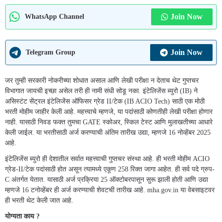
Join Now
WhatsApp Channel
Join Now
Telegram Group
जर तुम्ही सरकारी नोकरीच्या शोधात असाल आणि लेखी परीक्षा न देताच थेट गुप्तचर
विभागात जायची इच्छा असेल तरी ही नामी संधी सोडू नका. इंटेलिजेंस ब्युरो (IB) ने
असिस्टंट सेंट्रल इंटेलिजेंस ऑफिसर ग्रेड II/टेक (IB ACIO Tech) साठी एक मोठी
भरती मोहीम जाहीर केली आहे. महत्त्वाचे म्हणजे, या पदांसाठी कोणतीही लेखी परीक्षा होणार
नाही. यासाठी निवड फक्त तुमचा GATE स्कोअर, स्किल टेस्ट आणि मुलाखतीच्या आधारे
केली जाईल. या भरतीसाठी अर्ज करण्याची अंतिम तारीख उद्या, म्हणजे 16 नोव्हेंबर 2025
आहे.
इंटेलिजेंस ब्युरो ही देशातील सर्वात महत्त्वाची गुप्तचर संस्था आहे. ही भरती मोहीम ACIO
ग्रेड-II/टेक पदांसाठी होत असून त्यामध्ये एकूण 258 रिक्त जागा आहेत. ही सर्व पदे ग्रुप-
C अंतर्गत येतात. यासाठी अर्ज प्रक्रिया 25 ऑक्टोबरपासून सुरू झाली होती आणि उद्या
म्हणजे 16 टनोव्हेंबर ही अर्ज करण्याची शेवटची तारीख आहे. mha.gov.in या वेबसाइटवर
ही भरती थेट केली जात आहे.
योग्यता काय ?