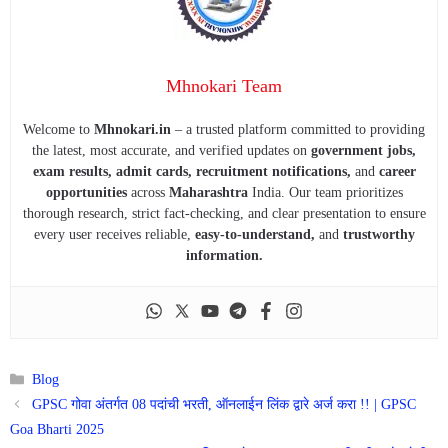
Mhnokari Team
Welcome to
Mhnokari.in
– a trusted platform committed to providing
the latest, most accurate, and verified updates on
government jobs,
exam results, admit cards, recruitment notifications,
and
career
opportunities
across
Maharashtra
India. Our team prioritizes
thorough research, strict fact-checking, and clear presentation to ensure
every user receives reliable,
easy-to-understand,
and
trustworthy
information.
Categories
Blog
GPSC गोवा अंतर्गत 08 पदांची भरती, ऑनलाईन लिंक द्वारे अर्ज करा !! | GPSC
Goa Bharti 2025