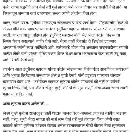
महाराजांना त्यांच्या कीर्तनातील एका वाक्याची आठवण नेटकऱ्यांनी करून देत त्यांना ट्रोल
केले. साध्या पद्धतीने लग्न केलं तरी मुलं होतात असे अजब विधान महाराजांनी केले होते. या
विधानातून लग्नाचा खर्च टाळण्याचा सल्ला त्यांनी लोकांना दिला होता.
मात्र, त्यांनी स्वतः मुलीच्या साखरपुडा सोहळ्यासाठी मोठा खर्च केला. सोहळ्यातील व्हिडीओ
सोशल मीडियावर व्हायरल झाल्यानंतर इंदुरीकर महाराज यांच्यावर जोरदार टीका करण्यात
आली. या सगळ्यातून उद्विघ्न होत इंदुरीकर महाराज यांनी थेट आता कीर्तन सोडण्याचा
निर्णय घेणार असल्याचे जाहीर केले आहे. येत्या काही दिवसांत ते व्हिडीओ टाकणार
असल्याचे त्यांनी स्वतः सांगितले आहे. एकीककडे टीका होत असताना राष्ट्रवादीच्या रुपाली
पाटील ठोंबरे यांनी सोशल मीडियावरून पोस्ट शेअर करत महाराजांना फेटा खाली ठेवू नका,
अशी विनंती केली आहे.
त्यानंतर आता इंदुरीकर महाराज यांच्या कीर्तन सोडण्याच्या निर्णयानंतर सामाजिक कार्यकर्त्या
आणि भूमाता ब्रिगेडच्या संस्थापक अध्यक्ष तृप्ती देसाई यांनी इंदुरकर यांच्यावर जोरदार
हल्लाबोल केला आहे. “इंदोरीकर महाराज तुम्हाला कीर्तन सोडायचं की नाही हा सर्वस्वी
तुमचा निर्णय आहे, पण कीर्तन सोडून तुम्ही कॉमेडी शो सुरू करा,” असा अजब सल्ला त्यांनी
महाराजांना दिला आहे.
आता तुम्हाला वाटत असेल की….
जेव्हा तुम्ही मुलीचा साखरपुडा शाही थाटात साजरा केला आम्हाला त्याबद्दल काहीच अडचण
नाही. परंतु, तुम्ही जेव्हा सांगता की साधं लग्न केलं तरी मुलं होतातच किंवा कोणी वरात
काढली कोण्या मुलीच्या ड्रेसवर बोलता अनेक बदनामकारक गोष्टी बोलला तेव्हा तुमच्यावर
बोललं गेलं आहे. आता तुम्हाला वाटत असेल की हे लोक तुमच्या घरापर्यंत बोलले, पण तुमच्या