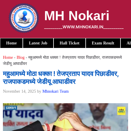
Skip
to
MH Nokari
content
_________WWW.MHNOKARI.IN__________
Home
Latest Job
Hall Ticket
Exam Result
Al
Home
-
Blog
-
महुआमध्ये मोठा धक्का ! तेजप्रताप यादव पिछाडीवर, राजपाकडमध्ये
जेडीयू आघाडीवर
महुआमध्ये मोठा धक्का ! तेजप्रताप यादव पिछाडीवर,
राजपाकडमध्ये जेडीयू आघाडीवर
November 14, 2025
by
Mhnokari Team