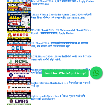
Talathi Bharti 2026: 5,707 पदांची मेगा भरती – Apply Online
| तलाठी भरती 2026
Adivasi Vibhag Chowkidar Admit Card 2026: आदिवासी
विकास विभाग चौकीदार प्रवेशपत्र जाहीर; Download Link
MSRTC Bharti 2026 | ST Mahamandal Bharti 2026 –
17,450+ पदांसाठी मेगा भरती | Apply Online
EIL Bharti 2026: इंजिनीअर्स इंडिया लिमिटेडमध्ये 41 पदांसाठी
भरती; पाहा पात्रता आणि अर्ज करण्याची पद्धत
RCFL Bharti 2026: 188 जागांसाठी मोठी भरती! पगार ₹47,800;
पात्रता आणि अर्जाची संपूर्ण माहिती.
Maharashtra Police Bharti Hall ticket 2026 – शारीरिक
चाचणी हॉल तिकीट जाहिर! येथे डाउनलोड करा
Join Our WhatsApp Group!
Bank of Baroda Bharti 2026 : IT विभागातील 418 पदांसाठी
भरती सुरू
EMRS Result 2026 : Tier-I निकाल, गुणवत्ता यादी आणि
स्कोअरकार्ड डाउनलोड करा