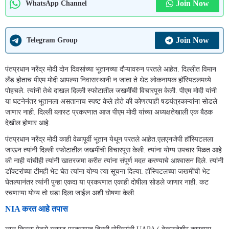
Join Now
WhatsApp Channel
Join Now
Telegram Group
पंतप्रधान नरेंद्र मोदी दोन दिवसांच्या भूतानच्या दौऱ्यावरुन परतले आहेत. दिल्लीत विमान
लँड होताच पीएम मोदी आपल्या निवासस्थानी न जाता ते थेट लोकनायक हॉस्पिटलमध्ये
पोहचले. त्यांनी तेथे दाखल दिल्ली स्फोटातील जखमींची विचारपूस केली. पीएम मोदी यांनी
या घटनेनंतर भूतानला असतानाच स्पष्ट केले होते की कोणत्याही षडयंत्रकाऱ्यांना सोडले
जाणार नाही. दिल्ली ब्लास्ट प्रकरणात आज पीएम मोदी यांच्या अध्यक्षतेखाली एक बैठक
देखील होणार आहे.
पंतप्रधान नरेंद्र मोदी काही वेळापूर्वी भूतान येथून परतले आहेत.एलएनजेपी हॉस्पिटलला
जाऊन त्यांनी दिल्ली स्फोटातील जखमींची विचारपूस केली. त्यांना योग्य उपचार मिळत आहे
की नाही यांचीही त्यांनी खातरजमा करीत त्यांना संपूर्ण मदत करण्याचे आश्वासन दिले. त्यांनी
डॉक्टरांच्या टीमही भेट घेत त्यांना योग्य त्या सूचना दिल्या. हॉस्पिटलच्या जखमींची भेट
घेतल्यानंतर त्यांनी पुन्हा एकदा या प्रकरणात एकाही दोषीला सोडले जाणार नाही. कट
रचणाऱ्या योग्य तो धडा दिला जाईल अशी घोषणा केली.
NIA करत आहे तपास