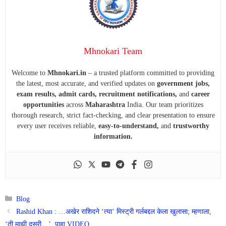
Mhnokari Team
Welcome to
Mhnokari.in
– a trusted platform committed to providing
the latest, most accurate, and verified updates on
government jobs,
exam results, admit cards, recruitment notifications,
and
career
opportunities
across
Maharashtra
India. Our team prioritizes
thorough research, strict fact-checking, and clear presentation to ensure
every user receives reliable,
easy-to-understand,
and
trustworthy
information.
Categories
Blog
Rashid Khan : …अखेर राशिदने ‘त्या’ मिस्ट्री गर्लबद्दल केला खुलासा; म्हणाला,
‘ती माझी दुसरी…’, पाहा VIDEO