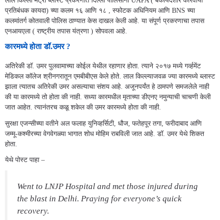
लाल किल्ला मेट्रो ब्लास्ट प्रकरणात दिल्ली पोलिसांनी UAPA ( बेकायदेशीर कारवाया
प्रतिबंधक कायदा) च्या कलम १६ आणि १८ , स्फोटक अधिनियम आणि BNS च्या
कलमांतर्ग कोतवाली पोलिस ठाण्यात केस दाखल केली आहे. या संपूर्ण प्रकरणाचा तपास
एनआयएला ( राष्ट्रीय तपास यंत्रणा ) सोपवला आहे.
कारमध्ये होता डॉ.उमर ?
अतिरेकी डॉ. उमर पुलवामाच्या कोईल येथील रहाणार होता. त्याने २०१७ मध्ये गर्व्हमेंट
मेडिकल कॉलेज श्रीनगरातून एमबीबीएस केले होते. लाल किल्ल्याजवळ ज्या कारमध्ये ब्लास्ट
झाला त्यातच अतिरेकी उमर असल्याचा संशय आहे. अजूनपर्यंत हे ठामपणे समजलेले नाही
की या कारमध्ये तो होता की नाही. सध्या कारमधील मृताच्या डीएनए नमुन्याची चाचणी केली
जात आहेत. त्यानंतरच कळू शकेल की उमर कारमध्ये होता की नाही.
सुरक्षा एजन्सीच्या वतीने अल फलाह युनिव्हर्सिटी, धौज, फतेहपूर तगा, फरीदाबाद आणि
जम्मू-कश्मीरच्या वेगवेगळ्या भागात शोध मोहिम राबविली जात आहे. डॉ. उमर येथे शिकत
होता.
येथे पोस्ट पाहा –
Went to LNJP Hospital and met those injured during
the blast in Delhi. Praying for everyone’s quick
recovery.