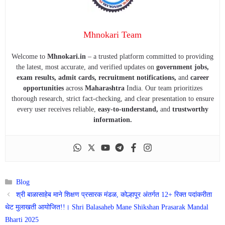
Mhnokari Team
Welcome to
Mhnokari.in
– a trusted platform committed to providing
the latest, most accurate, and verified updates on
government jobs,
exam results, admit cards, recruitment notifications,
and
career
opportunities
across
Maharashtra
India. Our team prioritizes
thorough research, strict fact-checking, and clear presentation to ensure
every user receives reliable,
easy-to-understand,
and
trustworthy
information.
Categories
Blog
श्री बाळासाहेब माने शिक्षण प्रसारक मंडळ, कोल्हापूर अंतर्गत 12+ रिक्त पदांकरीता
थेट मुलाखती आयोजित!!। Shri Balasaheb Mane Shikshan Prasarak Mandal
Bharti 2025