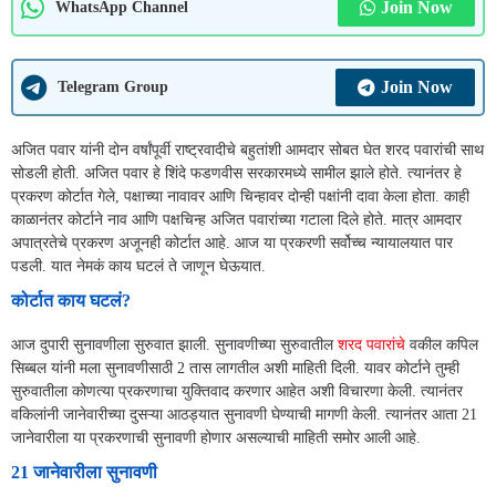
Join Now
WhatsApp Channel
Join Now
Telegram Group
अजित पवार यांनी दोन वर्षांपूर्वी राष्ट्रवादीचे बहुतांशी आमदार सोबत घेत शरद पवारांची साथ
सोडली होती. अजित पवार हे शिंदे फडणवीस सरकारमध्ये सामील झाले होते. त्यानंतर हे
प्रकरण कोर्टात गेले, पक्षाच्या नावावर आणि चिन्हावर दोन्ही पक्षांनी दावा केला होता. काही
काळानंतर कोर्टाने नाव आणि पक्षचिन्ह अजित पवारांच्या गटाला दिले होते. मात्र आमदार
अपात्रतेचे प्रकरण अजूनही कोर्टात आहे. आज या प्रकरणी सर्वोच्च न्यायालयात पार
पडली. यात नेमकं काय घटलं ते जाणून घेऊयात.
कोर्टात काय घटलं?
आज दुपारी सुनावणीला सुरुवात झाली. सुनावणीच्या सुरुवातील
शरद पवारांचे
वकील कपिल
सिब्बल यांनी मला सुनावणीसाठी 2 तास लागतील अशी माहिती दिली. यावर कोर्टाने तुम्ही
सुरुवातीला कोणत्या प्रकरणाचा युक्तिवाद करणार आहेत अशी विचारणा केली. त्यानंतर
वकिलांनी जानेवारीच्या दुसऱ्या आठड्यात सुनावणी घेण्याची मागणी केली. त्यानंतर आता 21
जानेवारीला या प्रकरणाची सुनावणी होणार असल्याची माहिती समोर आली आहे.
21 जानेवारीला सुनावणी