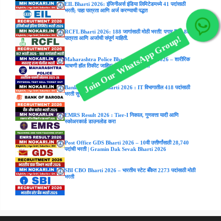
EIL Bharti 2026: इंजिनीअर्स इंडिया लिमिटेडमध्ये 41 पदांसाठी
भरती; पाहा पात्रता आणि अर्ज करण्याची पद्धत
Join Our WhatsApp Group!
RCFL Bharti 2026: 188 जागांसाठी मोठी भरती! पगार ₹47,800;
पात्रता आणि अर्जाची संपूर्ण माहिती.
Maharashtra Police Bharti Hall ticket 2026 – शारीरिक
चाचणी हॉल तिकीट जाहिर! येथे डाउनलोड करा
Bank of Baroda Bharti 2026 : IT विभागातील 418 पदांसाठी
भरती सुरू
EMRS Result 2026 : Tier-I निकाल, गुणवत्ता यादी आणि
स्कोअरकार्ड डाउनलोड करा
Post Office GDS Bharti 2026 – 10वी उत्तीर्णांसाठी 28,740
पदांची भरती | Gramin Dak Sevak Bharti 2026
SBI CBO Bharti 2026 – भारतीय स्टेट बँकेत 2273 पदांसाठी मोठी
भरती