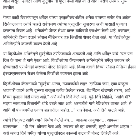
आले असून, डॉक्टर आणि कुटुंबीयांनी पुष्टी केली आहे की ते आता घरीच उपचार सुरू
ठेवतील.
गेल्या काही दिवसांपासून धर्मेंद्र यांच्या प्रकृतीसंदर्भातील अनेक बातम्या समोर येत आहेत.
सिनेकलाकार त्यांचे चाहते सर्वचजण त्यांच्या प्रकृतीत सुधारणा व्हावी यासाठी प्रयत्न
करताना दिसत आहे. अनेकांनी पोस्ट शेअर करत याविषयी प्रार्थना केली आहे. दरम्यान,
अभिनेत्री दिव्या दत्ताने सोशल मीडियावर एक व्हिडीओ शेअर केला आहे. या व्हिडीओतून
अभिनेत्रीने काळजी व्यक्त केली आहे.
या व्हिडीओत अभिनेत्री मुंबईतील ट्रॅफिकमध्ये अडकली आहे आणि धर्मेंद्र यांचे ‘पल पल
दिल के पास’ हे गाणे ऐकत आहे. व्हिडीओच्या कॅप्शनमध्ये अभिनेत्रीने धर्मेंद्र लवकर बरे
होण्यासाठी प्रार्थनाही करणारी पोस्ट लिहिली आहे. दिव्या दत्ताने तिच्या सोशल मीडिया हँडल
इंस्टाग्रामवरून शेअर केलेला व्हिडीओ व्हायरल झाला आहे.
व्हिडीओच्या कॅप्शनमध्ये “मुंबईचा आत्मा, गजबजलेले शहर. ट्रॅफिक जाम, एका बाजूला
धावणारी वाहने आणि दुसऱ्या बाजूला ब्लॉक केलेला रस्ता. बॅडमिंटन खेळणारे तरुण, आई
तिच्या मुलाला मिठी मारत आहे.” असे वर्णन तिने केले आहे. पुढे तिने लिहिले, “आणि मी?
माझ्या स्वतःच्या विचारांनी थोडे दबले जात आहे. धरमजींचे गाणे रेडिओवर वाजत आहे. ते
आणि मी पंजाबमधील एकाच शहरातील आहोत…” साहनेवाल. असे तिने म्हटले आहे.
त्यांचे चित्रपट आणि त्याने निर्माण केलेले बंध… आपल्या आयुष्यात… आपल्या
बालपणात… ‘ही-मॅन’ कोरला गेला आहे. लवकर बरे व्हा धरमजी, तुम्ही अनमोल आहात.”
असे म्हणत तिने धर्मेंद्र यांच्या प्रकृतीबद्दल काळजी वाटणारी पोस्ट लिहिली आहे.