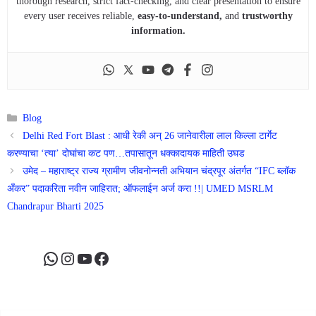
thorough research, strict fact-checking, and clear presentation to ensure
every user receives reliable,
easy-to-understand,
and
trustworthy
information.
Categories
Blog
Delhi Red Fort Blast : आधी रेकी अन् 26 जानेवारीला लाल किल्ला टार्गेट
करण्याचा ‘त्या’ दोघांचा कट पण…तपासातून धक्कादायक माहिती उघड
उमेद – महाराष्ट्र राज्य ग्रामीण जीवनोन्नती अभियान चंद्रपूर अंतर्गत “IFC ब्लॉक
अँकर” पदाकरिता नवीन जाहिरात; ऑफलाईन अर्ज करा !!| UMED MSRLM
Chandrapur Bharti 2025
WhatsApp
Instagram
YouTube
Facebook