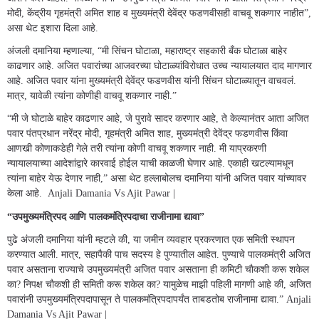
मोदी, केंद्रीय गृहमंत्री अमित शाह व मुख्यमंत्री देवेंद्र फडणवीसही वाचवू शकणार नाहीत”,
असा थेट इशारा दिला आहे.
अंजली दमानिया म्हणाल्या, “मी सिंचन घोटाळा, महाराष्ट्र सहकारी बँक घोटाळा बाहेर
काढणार आहे. अजित पवारांच्या आजवरच्या घोटाळ्यांविरोधात उच्च न्यायालयात दाद मागणार
आहे. अजित पवार यांना मुख्यमंत्री देवेंद्र फडणवीस यांनी सिंचन घोटाळ्यातून वाचवलं.
मात्र, यावेळी त्यांना कोणीही वाचवू शकणार नाही.”
“मी जे घोटाळे बाहेर काढणार आहे, जे पुरावे सादर करणार आहे, ते केल्यानंतर आता अजित
पवार पंतप्रधान नरेंद्र मोदी, गृहमंत्री अमित शाह, मुख्यमंत्री देवेंद्र फडणवीस किंवा
आणखी कोणाकडेही गेले तरी त्यांना कोणी वाचवू शकणार नाही. मी याप्रकरणी
न्यायालयाच्या आदेशांद्वारे कारवाई होईल याची काळजी घेणार आहे. एकाही खटल्यामधून
त्यांना बाहेर येऊ देणार नाही,” असा थेट हल्लाबोलच दमानिया यांनी अजित पवार यांच्यावर
केला आहे. Anjali Damania Vs Ajit Pawar |
“उपमुख्यमंत्रिपद आणि पालकमंत्रिपदाचा राजीनामा द्यावा”
पुढे अंजली दमानिया यांनी म्हटले की, या जमीन व्यवहार प्रकरणात एक समिती स्थापन
करण्यात आली. मात्र, सहापैकी पाच सदस्य हे पुण्यातील आहेत. पुण्याचे पालकमंत्री अजित
पवार असताना राज्याचे उपमुख्यमंत्री अजित पवार असताना ही कमिटी चाैकशी करू शकेल
का? निपक्ष चाैकशी ही समिती करू शकेल का? यामुळेच माझी पहिली मागणी आहे की, अजित
पवारांनी उपमुख्यमंत्रिपदापासून ते पालकमंत्रिपदापर्यंत ताबडतोब राजीनामा द्यावा.” Anjali
Damania Vs Ajit Pawar |