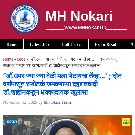
Skip
to
MH Nokari
content
_________WWW.MHNOKARI.IN__________
Home
Latest Job
Hall Ticket
Exam Result
Al
Home
-
Blog
-
“डॉ.उमर ज्या ज्या वेळी मला भेटायचा तेंव्हा…” ; दोन वर्षांपासून
स्फोटकं जमवणाऱ्या दहशतवादी डॉ.शाहीनकडून धक्कादायक खुलासा
“डॉ.उमर ज्या ज्या वेळी मला भेटायचा तेंव्हा…” ; दोन
वर्षांपासून स्फोटकं जमवणाऱ्या दहशतवादी
डॉ.शाहीनकडून धक्कादायक खुलासा
November 12, 2025
by
Mhnokari Team