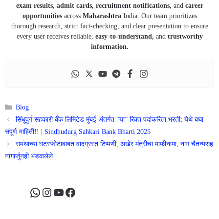
exam results, admit cards, recruitment notifications,
and
career
opportunities
across
Maharashtra
India. Our team prioritizes
thorough research, strict fact-checking, and clear presentation to ensure
every user receives reliable,
easy-to-understand,
and
trustworthy
information.
Categories
Blog
सिंधुदुर्ग सहकारी बँक लिमिटेड मुंबई अंतर्गत “या” रिक्त पदांकरिता भरती; येथे बघा
संपूर्ण माहिती!! | Sindhudurg Sahkari Bank Bharti 2025
समंथाच्या घटस्फोटाबाबत वादग्रस्त टिप्पणी, अखेर मंत्रीचा माफीनामा; नाग चैतन्यसह
नागार्जुनही भडकलेले
WhatsApp
Instagram
YouTube
Facebook