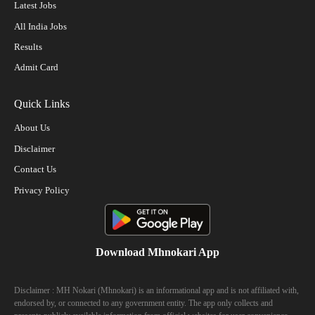
Latest Jobs
All India Jobs
Results
Admit Card
Quick Links
About Us
Disclaimer
Contact Us
Privacy Policy
Download Mhnokari App
Disclaimer : MH Nokari (Mhnokari) is an informational app and is not affiliated with,
endorsed by, or connected to any government entity. The app only collects and