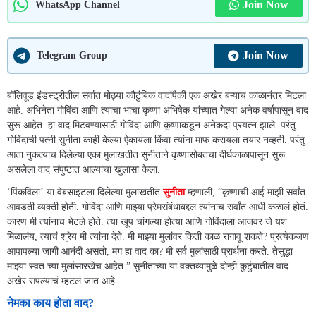
Join Now
WhatsApp Channel
Join Now
Telegram Group
बॉलिवूड इंडस्ट्रीतील सर्वांत मोठ्या कौटुंबिक वादांपैकी एक अखेर बऱ्याच काळानंतर मिटला
आहे. अभिनेता गोविंदा आणि त्याचा भाचा कृष्णा अभिषेक यांच्यात गेल्या अनेक वर्षांपासून वाद
सुरू आहेत. हा वाद मिटवण्यासाठी गोविंदा आणि कृष्णाकडून अनेकदा प्रयत्न झाले. परंतु
गोविंदाची पत्नी सुनीता काही केल्या ऐकायला किंवा त्यांना माफ करायला तयार नव्हती. परंतु
आता नुकत्याच दिलेल्या एका मुलाखतीत सुनीताने कृष्णासोबतचा दीर्घकाळापासून सुरू
असलेला वाद संपुष्टात आल्याचा खुलासा केला.
‘पिंकविला’ या वेबसाइटला दिलेल्या मुलाखतीत
सुनीता
म्हणाली, “कृष्णाची आई माझी सर्वांत
आवडती व्यक्ती होती. गोविंदा आणि माझ्या प्रेमसंबंधाबद्दल त्यांनाच सर्वांत आधी कळालं होतं.
कारण मी त्यांनाच भेटले होते. त्या खूप चांगल्या होत्या आणि गोविंदाला आजवर जे यश
मिळालंय, त्याचं श्रेय मी त्यांना देते. मी माझ्या मुलांवर किती काळ रागावू शकते? प्रत्येकजण
आपापल्या जागी आनंदी असतो, मग हा वाद का? मी सर्व मुलांसाठी प्रार्थना करते. तेसुद्धा
माझ्या स्वत:च्या मुलांसारखेच आहेत.” सुनीताच्या या वक्तव्यामुळे दोन्ही कुटुंबातील वाद
अखेर संपल्याचं म्हटलं जात आहे.
नेमका काय होता वाद?