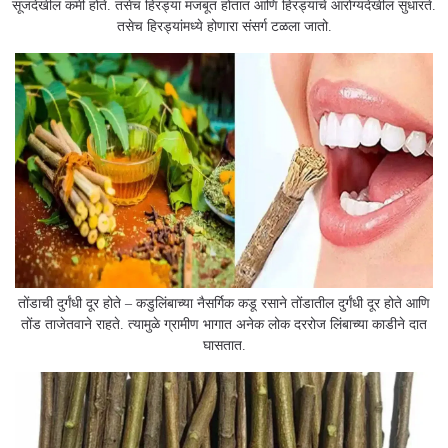
सूजदेखील कमी होते. तसेच हिरड्या मजबूत होतात आणि हिरड्यांचे आरोग्यदेखील सुधारते.
तसेच हिरड्यांमध्ये होणारा संसर्ग टळला जातो.
तोंडाची दुर्गंधी दूर होते – कडुलिंबाच्या नैसर्गिक कडू रसाने तोंडातील दुर्गंधी दूर होते आणि
तोंड ताजेतवाने राहते. त्यामुळे ग्रामीण भागात अनेक लोक दररोज लिंबाच्या काडीने दात
घासतात.