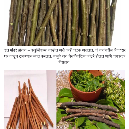
दात पांढरे होतात – कडुलिंबाच्या काडीत असे काही घटक असतात, जे दातांवरील पिवळसर
थर काढून टाकण्यास मदत करतात. यामुळे दात नैसर्गिकरित्या पांढरे होतात आणि चमकदार
दिसतात.