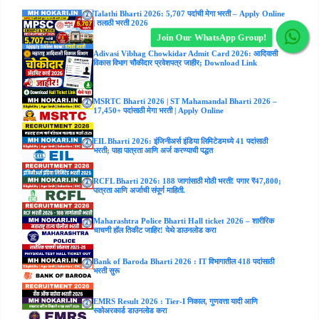
Talathi Bharti 2026: 5,707 पदांची मेगा भरती – Apply Online
| तलाठी भरती 2026
Join Our WhatsApp Group!
Adivasi Vibhag Chowkidar Admit Card 2026: आदिवासी
विकास विभाग चौकीदार प्रवेशपत्र जाहीर; Download Link
MSRTC Bharti 2026 | ST Mahamandal Bharti 2026 –
17,450+ पदांसाठी मेगा भरती | Apply Online
EIL Bharti 2026: इंजिनीअर्स इंडिया लिमिटेडमध्ये 41 पदांसाठी
भरती; पाहा पात्रता आणि अर्ज करण्याची पद्धत
RCFL Bharti 2026: 188 जागांसाठी मोठी भरती! पगार ₹47,800;
पात्रता आणि अर्जाची संपूर्ण माहिती.
Maharashtra Police Bharti Hall ticket 2026 – शारीरिक
चाचणी हॉल तिकीट जाहिर! येथे डाउनलोड करा
Bank of Baroda Bharti 2026 : IT विभागातील 418 पदांसाठी
भरती सुरू
EMRS Result 2026 : Tier-I निकाल, गुणवत्ता यादी आणि
स्कोअरकार्ड डाउनलोड करा