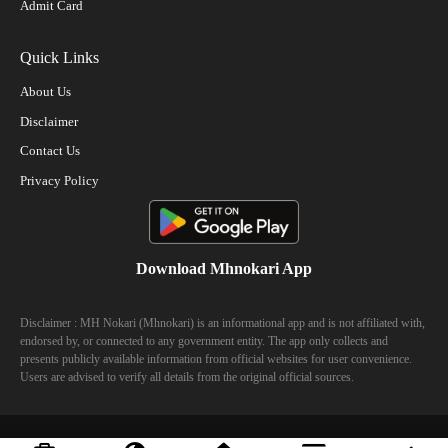
Admit Card
Quick Links
About Us
Disclaimer
Contact Us
Privacy Policy
Download Mhnokari App
Disclaimer : MH Nokari (Mhnokari) is an informational app and is not affiliated with,
endorsed by, or connected to any government entity. The app only collects and
presents publicly available information from official websites for user convenience.
Users are advised to verify all details from the original official sources.
© 2023 Mhhokari - All Right Reserved