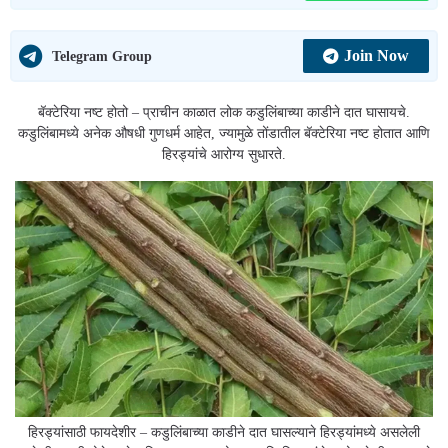
Join Now
Telegram Group
बॅक्टेरिया नष्ट होतो – प्राचीन काळात लोक कडुलिंबाच्या काडीने दात घासायचे.
कडुलिंबामध्ये अनेक औषधी गुणधर्म आहेत, ज्यामुळे तोंडातील बॅक्टेरिया नष्ट होतात आणि
हिरड्यांचे आरोग्य सुधारते.
हिरड्यांसाठी फायदेशीर – कडुलिंबाच्या काडीने दात घासल्याने हिरड्यांमध्ये असलेली