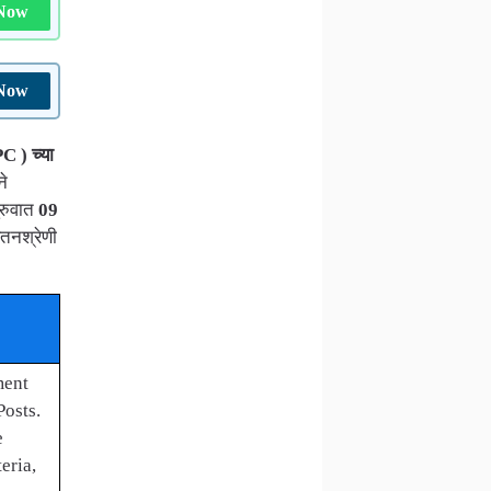
 Now
 Now
 ) च्या
ने
ुरुवात
09
ेतनश्रेणी
ment
Posts.
e
eria,