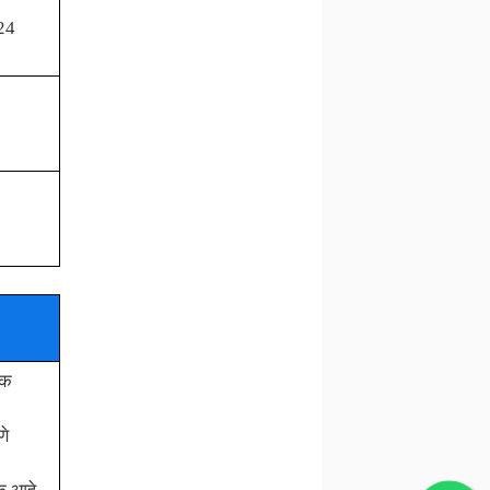
24
िक
णे