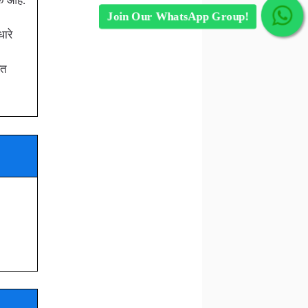
 आहे.
Join Our WhatsApp Group!
ारे
बत