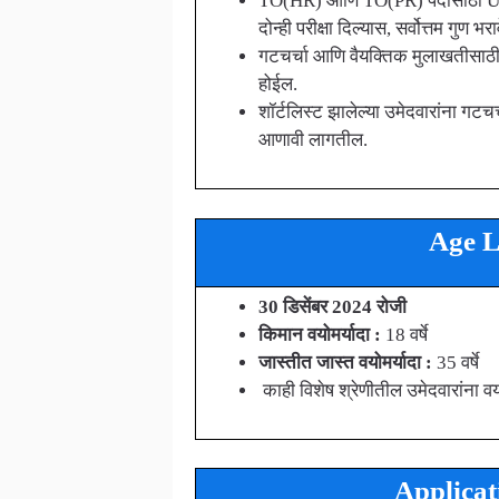
TO(HR) आणि TO(PR) पदासाठी UGC
दोन्ही परीक्षा दिल्यास, सर्वोत्तम गुण
गटचर्चा आणि वैयक्तिक मुलाखतीसाठ
होईल.
शॉर्टलिस्ट झालेल्या उमेदवारांना ग
आणावी लागतील.
Age L
30 डिसेंबर 2024 रोजी
किमान वयोमर्यादा :
18 वर्षे
जास्तीत जास्त वयोमर्यादा :
35 वर्षे
काही विशेष श्रेणीतील उमेदवारांना
Applicat