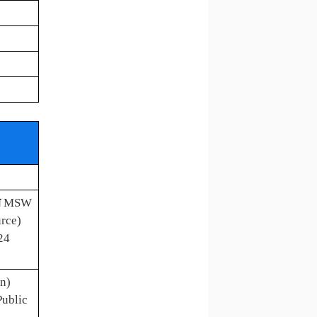
ा
MSW
rce)
24
n)
Public