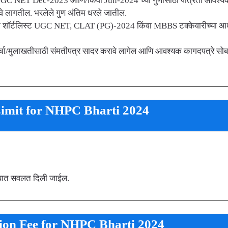
 NET Dec-2023 आणि/किंवा Jun-2024 च्या गुणांसाठी पात्रता आवश्यक
 भरावे लागतील. भरलेले गुण अंतिम धरले जातील.
ी शॉर्टलिस्ट UGC NET, CLAT (PG)-2024 किंवा MBBS टक्केवारीच्या आध
टचर्चा/मुलाखतीसाठी संमतीपत्र सादर करावे लागेल आणि आवश्यक कागदपत्रे सो
imit for NHPC Bharti 2024
 वयात सवलत दिली जाईल.
ion Fee for NHPC Bharti 2024