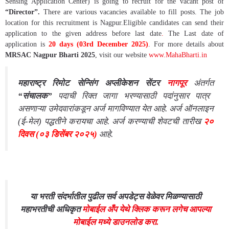
Sensing Application Center) is going to recruit for the vacant post of
“Director”.
There are various vacancies available to fill posts. The job
location for this recruitment is Nagpur.
Eligible candidates can send their
application to the given address before last date
.
The Last date of
application is
20 days (03rd December 2025)
.
For more details about
MRSAC Nagpur Bharti 2025
, visit our website
www.MahaBharti.in
महाराष्ट्र रिमोट सेन्सिंग अप्लीकेशन सेंटर
नागपूर
अंतर्गत
“संचालक”
पदाची
रिक्त जागा भरण्यासाठी पदांनुसार पात्र
असणाऱ्या उमेदवारांकडून अर्ज मागविण्यात येत आहे. अर्ज ऑनलाइन
(ई-मेल) पद्धतीने करायचा आहे. अर्ज करण्याची शेवटची तारीख
२०
दिवस (०३ डिसेंबर २०२५)
आहे.
या भरती संदर्भातील पुढील सर्व अपडेट्स वेळेवर मिळण्यासाठी
महाभरतीची अधिकृत
मोबाईल अँप येथे क्लिक करून लगेच आपल्या
मोबाईल मध्ये डाउनलोड करा.