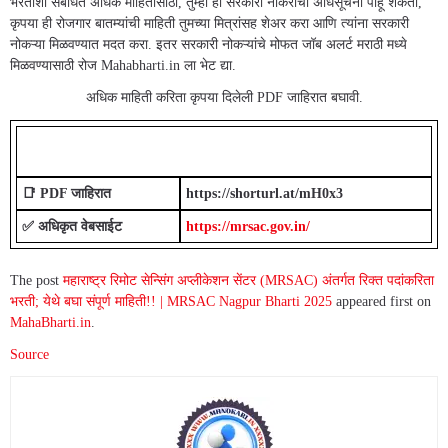
भरतीशी संबंधित अधिक माहितीसाठी, तुम्ही ही सरकारी नोकरीची अधिसूचना पाहू शकता,
कृपया ही रोजगार बातम्यांची माहिती तुमच्या मित्रांसह शेअर करा आणि त्यांना सरकारी
नोकऱ्या मिळवण्यात मदत करा. इतर सरकारी नोकऱ्यांचे मोफत जॉब अलर्ट मराठी मध्ये
मिळवण्यासाठी रोज Mahabharti.in ला भेट द्या.
अधिक माहिती करिता कृपया दिलेली PDF जाहिरात बघावी.
Important Links For mrsac.gov.in Job 2025
📑 PDF जाहिरात
https://shorturl.at/mH0x3
✅ अधिकृत वेबसाईट
https://mrsac.gov.in/
The post
महाराष्ट्र रिमोट सेन्सिंग अप्लीकेशन सेंटर (MRSAC) अंतर्गत रिक्त पदांकरिता
भरती; येथे बघा संपूर्ण माहिती!! | MRSAC Nagpur Bharti 2025
appeared first on
MahaBharti.in
.
Source