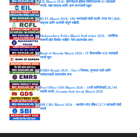
EIL Bharti 2026: इंजिनीअर्स इंडिया लिमिटेडमध्ये 41 पदांसाठी
भरती; पाहा पात्रता आणि अर्ज करण्याची पद्धत
RCFL Bharti 2026: 188 जागांसाठी मोठी भरती! पगार ₹47,800;
पात्रता आणि अर्जाची संपूर्ण माहिती.
Maharashtra Police Bharti Hall ticket 2026 – शारीरिक
चाचणी हॉल तिकीट जाहिर! येथे डाउनलोड करा
Bank of Baroda Bharti 2026 : IT विभागातील 418 पदांसाठी
भरती सुरू
EMRS Result 2026 : Tier-I निकाल, गुणवत्ता यादी आणि
स्कोअरकार्ड डाउनलोड करा
Post Office GDS Bharti 2026 – 10वी उत्तीर्णांसाठी 28,740
पदांची भरती | Gramin Dak Sevak Bharti 2026
SBI CBO Bharti 2026 – भारतीय स्टेट बँकेत 2273 पदांसाठी मोठी
भरती