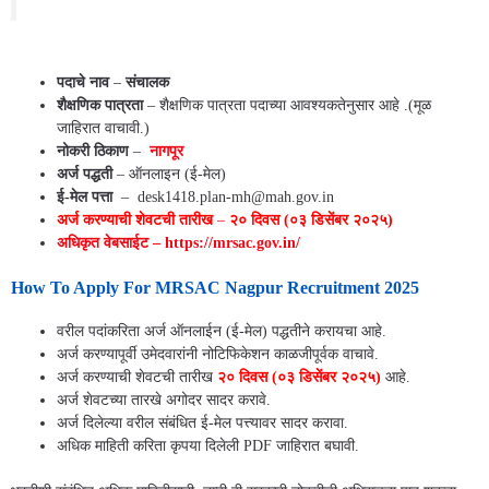
नागपूर जिल्ह्यातील संपूर्ण नवीन जॉब अपडेट्स
पदाचे नाव
–
संचालक
शैक्षणिक पात्रता
– शैक्षणिक पात्रता पदाच्या आवश्यकतेनुसार आहे .(मूळ
जाहिरात वाचावी.)
नोकरी ठिकाण
–
नागपूर
अर्ज पद्धती
– ऑनलाइन (ई-मेल)
ई-मेल पत्ता
– desk1418.plan-mh@mah.gov.in
अर्ज करण्याची शेवटची तारीख
–
२० दिवस (०३ डिसेंबर २०२५)
अधिकृत वेबसाईट – https://mrsac.gov.in/
How To Apply For
MRSAC Nagpur Recruitment 2025
वरील पदांकरिता अर्ज ऑनलाईन (ई-मेल) पद्धतीने करायचा आहे.
अर्ज करण्यापूर्वी उमेदवारांनी नोटिफिकेशन काळजीपूर्वक वाचावे.
अर्ज करण्याची शेवटची तारीख
२० दिवस (०३ डिसेंबर २०२५)
आहे.
अर्ज शेवटच्या तारखे अगोदर सादर करावे.
अर्ज दिलेल्या वरील संबंधित ई-मेल पत्त्यावर सादर करावा.
अधिक माहिती करिता कृपया दिलेली PDF जाहिरात बघावी.