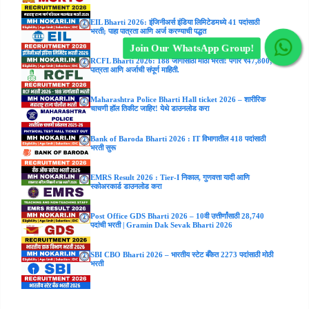
EIL Bharti 2026: इंजिनीअर्स इंडिया लिमिटेडमध्ये 41 पदांसाठी
भरती; पाहा पात्रता आणि अर्ज करण्याची पद्धत
Join Our WhatsApp Group!
RCFL Bharti 2026: 188 जागांसाठी मोठी भरती! पगार ₹47,800;
पात्रता आणि अर्जाची संपूर्ण माहिती.
Maharashtra Police Bharti Hall ticket 2026 – शारीरिक
चाचणी हॉल तिकीट जाहिर! येथे डाउनलोड करा
Bank of Baroda Bharti 2026 : IT विभागातील 418 पदांसाठी
भरती सुरू
EMRS Result 2026 : Tier-I निकाल, गुणवत्ता यादी आणि
स्कोअरकार्ड डाउनलोड करा
Post Office GDS Bharti 2026 – 10वी उत्तीर्णांसाठी 28,740
पदांची भरती | Gramin Dak Sevak Bharti 2026
SBI CBO Bharti 2026 – भारतीय स्टेट बँकेत 2273 पदांसाठी मोठी
भरती