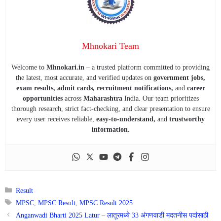
Mhnokari Team
Welcome to
Mhnokari.in
– a trusted platform committed to providing
the latest, most accurate, and verified updates on
government jobs,
exam results, admit cards, recruitment notifications,
and
career
opportunities
across
Maharashtra
India. Our team prioritizes
thorough research, strict fact-checking, and clear presentation to ensure
every user receives reliable,
easy-to-understand,
and
trustworthy
information.
Categories
Result
Tags
MPSC
,
MPSC Result
,
MPSC Result 2025
Anganwadi Bharti 2025 Latur – लातूरमध्ये 33 अंगणवाडी मदतनीस पदांसाठी