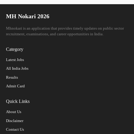
MH Nokari 2026
Mhnokari is an application that provides timely updates on public sector
recruitment, examinations, and career opportunities in India.
Category
Latest Jobs
All India Jobs
Results
Admit Card
Quick Links
About Us
Disclaimer
Contact Us