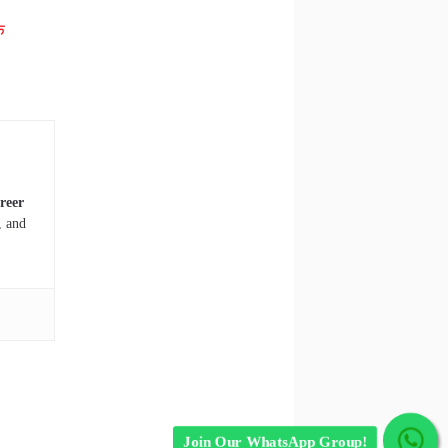
े
reer
, and
Join Our WhatsApp Group!