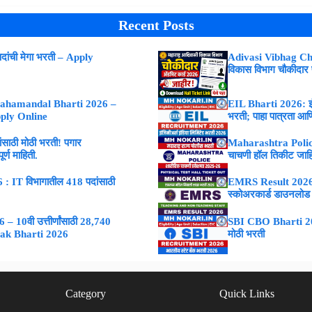
Recent Posts
ांची मेगा भरती – Apply
Adivasi Vibhag Ch
विकास विभाग चौकीदार
ahamandal Bharti 2026 –
EIL Bharti 2026: इंजि
Apply Online
भरती; पाहा पात्रता आणि
ाठी मोठी भरती! पगार
Maharashtra Police
्ण माहिती.
चाचणी हॉल तिकीट जाह
 IT विभागातील 418 पदांसाठी
EMRS Result 2026 : 
स्कोअरकार्ड डाउनलोड
 10वी उत्तीर्णांसाठी 28,740
SBI CBO Bharti 2026
vak Bharti 2026
मोठी भरती
Category
Quick Links