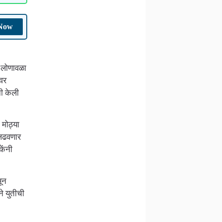
 Now
 लोणावळा
वर
ी केली
 मोठ्या
 लढवणार
ेंनी
ून
े युतीची