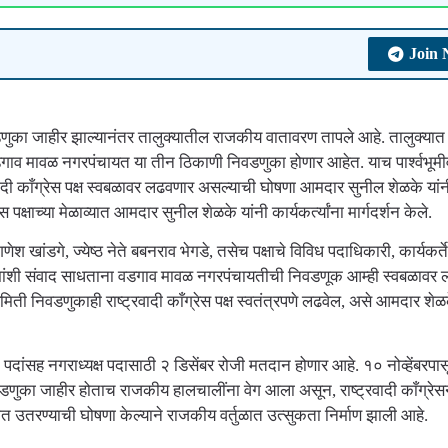
Join
का जाहीर झाल्यानंतर तालुक्यातील राजकीय वातावरण तापले आहे. तालुक्यात
ाव मावळ नगरपंचायत या तीन ठिकाणी निवडणुका होणार आहेत. याच पार्श्वभूमी
ी काँग्रेस पक्ष स्वबळावर लढवणार असल्याची घोषणा आमदार सुनील शेळके यांन
स पक्षाच्या मेळाव्यात आमदार सुनील शेळके यांनी कार्यकर्त्यांना मार्गदर्शन केले.
 गणेश खांडगे, ज्येष्ठ नेते बबनराव भेगडे, तसेच पक्षाचे विविध पदाधिकारी, कार्यकर्ते
ाध्यमांशी संवाद साधताना वडगाव मावळ नगरपंचायतीची निवडणूक आम्ही स्वबळावर
ी निवडणुकाही राष्ट्रवादी काँग्रेस पक्ष स्वतंत्रपणे लढवेल, असे आमदार शेळक
ांसह नगराध्यक्ष पदासाठी २ डिसेंबर रोजी मतदान होणार आहे. १० नोव्हेंबरपास
वडणुका जाहीर होताच राजकीय हालचालींना वेग आला असून, राष्ट्रवादी काँग्रेसन
 उतरण्याची घोषणा केल्याने राजकीय वर्तुळात उत्सुकता निर्माण झाली आहे.