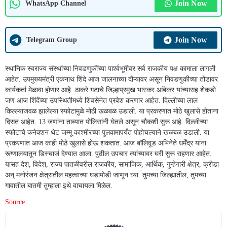
Join Now
WhatsApp Channel
Join Now
Telegram Group
स्थानिक स्वराज्य संस्थांच्या निवडणुकींच्या पार्श्वभूमीवर सर्व राजकीय पक्ष कामाला लागली
आहेत. उपमुख्यमंत्री एकनाथ शिंदे आज जालनाच्या दौऱ्यावर असून निवडणुकीच्या तोंडावर
कार्यकर्ता मेळावा होणार आहे. ठाकरे गटाचे जिल्हाप्रमुख भास्कर आंबेकर यांच्यासह शेकडो
जण आज शिंदेंच्या उपस्थितीमध्ये शिवसेनेत प्रवेश करणार आहेत. दिल्लीच्या लाल
किल्ल्याजवळ झालेल्या स्फोटामुळे मोठी खळबळ उडाली. या प्रकरणात मोठे खुलासे होताना
दिसत आहेत. 13 जणांना ताब्यात पोलिसांनी घेतले असून चाैकशी सुरू आहे. दिल्लीच्या
स्फोटाचे कनेक्शन थेट जम्मू काश्मीरच्या पुलवामापर्यंत पोहोचल्याने खळबळ उडाली. या
प्रकरणात आज काही मोठे खुलासे होऊ शकतात. आज बॉलिवूड अभिनेते धर्मेंद्र यांना
रूग्णालयातून डिस्चार्ज देण्यात आला. पुढील उपचार त्यांच्यावर घरी सुरू राहणार आहेत.
यासह देश, विदेश, राज्य पातळीवरील राजकीय, सामाजिक, आर्थिक, गुन्हेगारी क्षेत्र, क्रीडा
अन् मनोरंजन क्षेत्रातील महत्वाच्या घडामोडी जाणून घ्या. तुमच्या जिल्ह्यातील, तुमच्या
गावातील बातमी तुम्हाला इथे वाचायला मिळेल.
Source