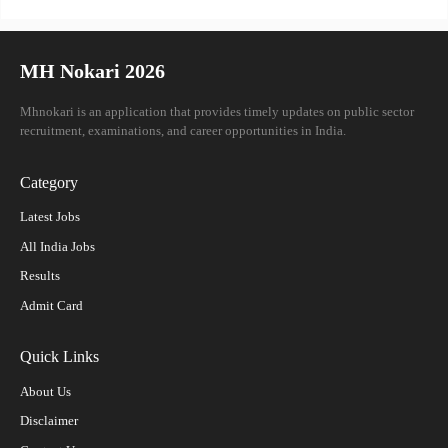
MH Nokari 2026
Mhnokari is an application that provides timely updates on public sector
recruitment, examinations, and career opportunities in India.
Category
Latest Jobs
All India Jobs
Results
Admit Card
Quick Links
About Us
Disclaimer