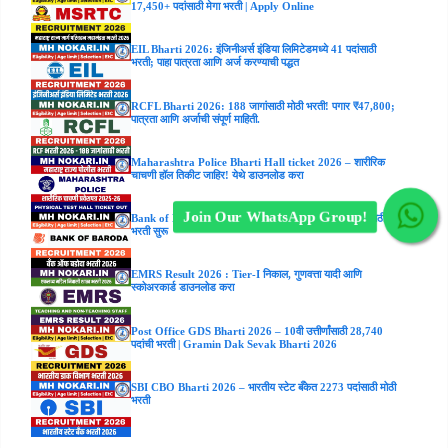
17,450+ पदांसाठी मेगा भरती | Apply Online
EIL Bharti 2026: इंजिनीअर्स इंडिया लिमिटेडमध्ये 41 पदांसाठी
भरती; पाहा पात्रता आणि अर्ज करण्याची पद्धत
RCFL Bharti 2026: 188 जागांसाठी मोठी भरती! पगार ₹47,800;
पात्रता आणि अर्जाची संपूर्ण माहिती.
Maharashtra Police Bharti Hall ticket 2026 – शारीरिक
चाचणी हॉल तिकीट जाहिर! येथे डाउनलोड करा
Join Our WhatsApp Group!
Bank of Baroda Bharti 2026 : IT विभागातील 418 पदांसाठी
भरती सुरू
EMRS Result 2026 : Tier-I निकाल, गुणवत्ता यादी आणि
स्कोअरकार्ड डाउनलोड करा
Post Office GDS Bharti 2026 – 10वी उत्तीर्णांसाठी 28,740
पदांची भरती | Gramin Dak Sevak Bharti 2026
SBI CBO Bharti 2026 – भारतीय स्टेट बँकेत 2273 पदांसाठी मोठी
भरती