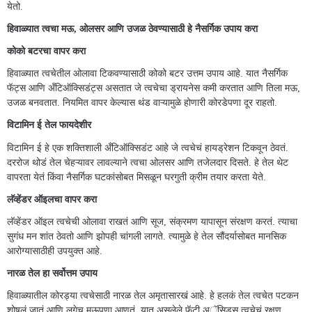
येतो.
हिवाळ्यात त्वचा मऊ, ओलसर आणि उजळ ठेवण्यासाठी हे नैसर्गिक उपाय करा
कोको बटरचा वापर करा
हिवाळ्यात त्वचेतील ओलावा टिकवण्यासाठी कोको बटर उत्तम उपाय आहे. यात नैसर्गिक
फॅट्स आणि अँटिऑक्सिडंट्स असतात जे त्वचेचा ड्रायनेस कमी करतात आणि तिला मऊ,
उजळ बनवतात. नियमित वापर केल्यास थंड वाऱ्यामुळे होणारी कोरडेपणा दूर राहतो.
विटामिन ई तेल फायदेशीर
विटामिन ई हे एक शक्तिशाली अँटिऑक्सिडंट आहे जे त्वचेचं हायड्रेशन टिकवून ठेवतं.
दररोज थोडं तेल चेहऱ्यावर लावल्याने त्वचा ओलसर आणि तजेलदार दिसते. हे तेल थेट
वापरता येतं किंवा नैसर्गिक घटकांसोबत मिसळून घरगुती क्रीम तयार करता येते.
लॅव्हेंडर ऑइलचा वापर करा
लॅव्हेंडर ऑइल त्वचेची ओलावा राखतं आणि सूज, संक्रमण यापासून संरक्षण करतं. त्याचा
सुगंध मन शांत ठेवतो आणि झोपही चांगली लागते. त्यामुळे हे तेल सौंदर्यासोबत मानसिक
आरोग्यासाठीही उपयुक्त आहे.
नारळ तेल हा सर्वोत्तम उपाय
हिवाळ्यातील कोरड्या त्वचेसाठी नारळ तेल अमृतासारखं आहे. हे हलकं तेल त्वचेत पटकन
शोषलं जातं आणि लगेच मऊपणा आणतं. यात असलेले फॅटी अॅसिड्स त्वचेचं रक्षण