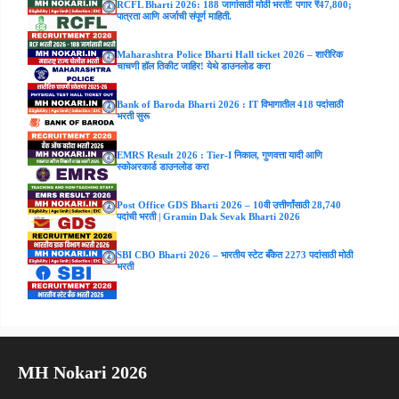
RCFL Bharti 2026: 188 जागांसाठी मोठी भरती! पगार ₹47,800;
पात्रता आणि अर्जाची संपूर्ण माहिती.
Maharashtra Police Bharti Hall ticket 2026 – शारीरिक
चाचणी हॉल तिकीट जाहिर! येथे डाउनलोड करा
Bank of Baroda Bharti 2026 : IT विभागातील 418 पदांसाठी
भरती सुरू
EMRS Result 2026 : Tier-I निकाल, गुणवत्ता यादी आणि
स्कोअरकार्ड डाउनलोड करा
Post Office GDS Bharti 2026 – 10वी उत्तीर्णांसाठी 28,740
पदांची भरती | Gramin Dak Sevak Bharti 2026
SBI CBO Bharti 2026 – भारतीय स्टेट बँकेत 2273 पदांसाठी मोठी
भरती
MH Nokari 2026