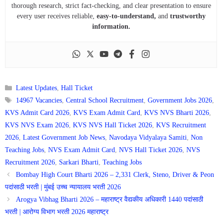
thorough research, strict fact-checking, and clear presentation to ensure
every user receives reliable,
easy-to-understand,
and
trustworthy
information.
Categories
Latest Updates
,
Hall Ticket
Tags
14967 Vacancies
,
Central School Recruitment
,
Government Jobs 2026
,
KVS Admit Card 2026
,
KVS Exam Admit Card
,
KVS NVS Bharti 2026
,
KVS NVS Exam 2026
,
KVS NVS Hall Ticket 2026
,
KVS Recruitment
2026
,
Latest Government Job News
,
Navodaya Vidyalaya Samiti
,
Non
Teaching Jobs
,
NVS Exam Admit Card
,
NVS Hall Ticket 2026
,
NVS
Recruitment 2026
,
Sarkari Bharti
,
Teaching Jobs
Bombay High Court Bharti 2026 – 2,331 Clerk, Steno, Driver & Peon
पदांसाठी भरती | मुंबई उच्च न्यायालय भरती 2026
Arogya Vibhag Bharti 2026 – महाराष्ट्र वैद्यकीय अधिकारी 1440 पदांसाठी
भरती | आरोग्य विभाग भरती 2026 महाराष्ट्र