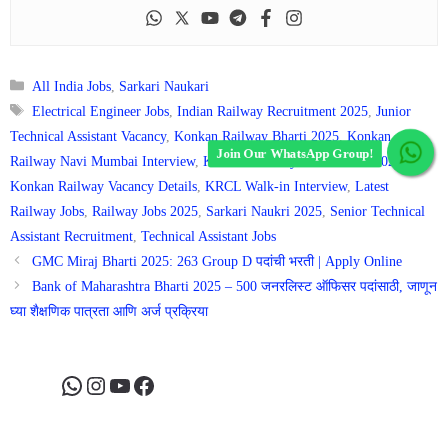
Categories
All India Jobs
,
Sarkari Naukari
Tags
Electrical Engineer Jobs
,
Indian Railway Recruitment 2025
,
Junior
Technical Assistant Vacancy
,
Konkan Railway Bharti 2025
,
Konkan
Join Our WhatsApp Group!
Railway Navi Mumbai Interview
,
Konkan Railway Recruitment 2025
,
Konkan Railway Vacancy Details
,
KRCL Walk-in Interview
,
Latest
Railway Jobs
,
Railway Jobs 2025
,
Sarkari Naukri 2025
,
Senior Technical
Assistant Recruitment
,
Technical Assistant Jobs
GMC Miraj Bharti 2025: 263 Group D पदांची भरती | Apply Online
Bank of Maharashtra Bharti 2025 – 500 जनरलिस्ट ऑफिसर पदांसाठी, जाणून
घ्या शैक्षणिक पात्रता आणि अर्ज प्रक्रिया
WhatsApp
Instagram
YouTube
Facebook