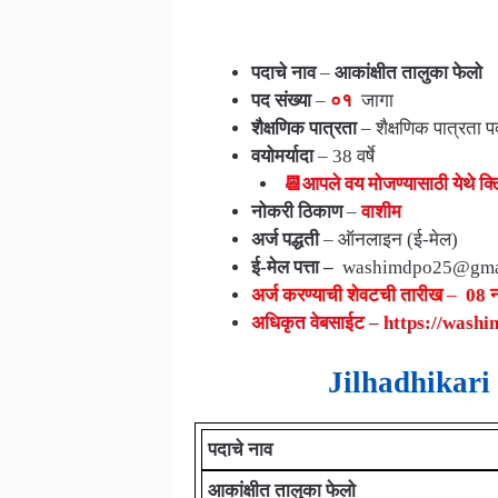
वाशीम जिल्ह्यातील संपूर्ण नवीन जॉब अपडेट्स
पदाचे नाव
–
आकांक्षीत तालुका फेलो
पद संख्या
–
०१
जागा
शैक्षणिक पात्रता
– शैक्षणिक पात्रता प
वयोमर्यादा
– 38 वर्षे
📆आपले वय मोजण्यासाठी येथे 
नोकरी ठिकाण
–
वाशीम
अर्ज पद्धती
–
ऑनलाइन (ई-मेल)
ई-मेल पत्ता –
washimdpo25@gma
अर्ज करण्याची शेवटची तारीख
–
08 नो
अधिकृत वेबसाईट – https://washi
Jilhadhikar
पदाचे नाव
आकांक्षीत तालुका फेलो