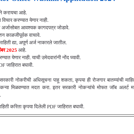
ने करायचा आहे.
ाचा विचार करण्यात येणार नाही.
ना अर्जासोबत आवश्यक कागदपत्र जोडावे.
ेशन काळजीपूर्वक वाचावे.
ाहिती द्या, अपूर्ण अर्ज नाकारले जातील.
हेंबर 2025
आहे.
करण्यात
येणार नाही. याची उमेदवारांनी नोंद घ्यावी.
DF जाहिरात बघावी.
 सरकारी नोकरीची अधिसूचना पाहू शकता, कृपया ही रोजगार बातम्यांची माहित
ोकऱ्या मिळवण्यात मदत करा. इतर सरकारी नोकऱ्यांचे मोफत जॉब अलर्ट मरा
.
हिती करिता कृपया दिलेली PDF जाहिरात बघावी.
nks For washim.gov.in Bharti 2025