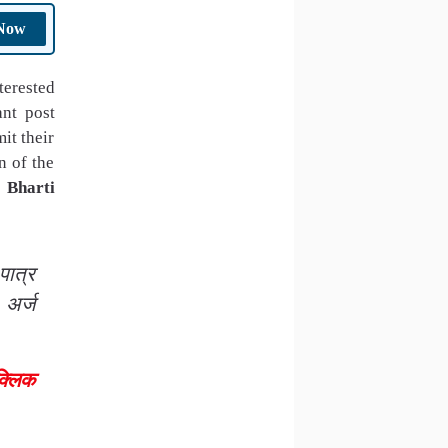
 Now
terested
ant post
it their
n of the
 Bharti
पात्र
 अर्ज
क्लिक