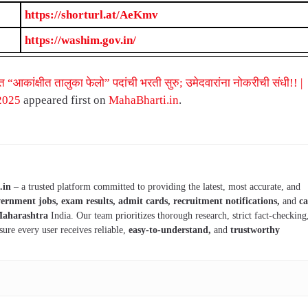
https://shorturl.at/AeKmv
https://washim.gov.in/
त “आकांक्षीत तालुका फेलो” पदांची भरती सुरु; उमेदवारांना नोकरीची संधी!! |
2025
appeared first on
MahaBharti.in
.
.in
– a trusted platform committed to providing the latest, most accurate, and
ernment jobs, exam results, admit cards, recruitment notifications,
and
ca
aharashtra
India. Our team prioritizes thorough research, strict fact-checking
sure every user receives reliable,
easy-to-understand,
and
trustworthy