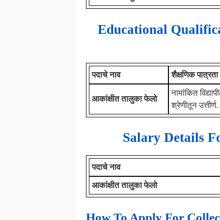
Educational Qualifi
पदाचे नाव
शैक्षणिक पात्रता
नामांकित विद्याप
आकांक्षीत तालुका फेलो
श्रेणीतून उत्तीर्ण.
Salary Details F
पदाचे नाव
आकांक्षीत तालुका फेलो
How To Apply For Collec