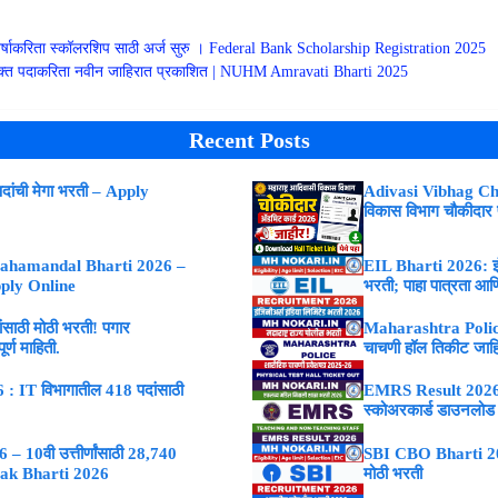
 वर्षाकरिता स्कॉलरशिप साठी अर्ज सुरु । Federal Bank Scholarship Registration 2025
त रिक्त पदाकरिता नवीन जाहिरात प्रकाशित | NUHM Amravati Bharti 2025
Recent Posts
ांची मेगा भरती – Apply
Adivasi Vibhag Ch
विकास विभाग चौकीदार
ahamandal Bharti 2026 –
EIL Bharti 2026: इंजि
Apply Online
भरती; पाहा पात्रता आणि
ाठी मोठी भरती! पगार
Maharashtra Police
्ण माहिती.
चाचणी हॉल तिकीट जाह
 IT विभागातील 418 पदांसाठी
EMRS Result 2026 : 
स्कोअरकार्ड डाउनलोड
 10वी उत्तीर्णांसाठी 28,740
SBI CBO Bharti 2026
vak Bharti 2026
मोठी भरती