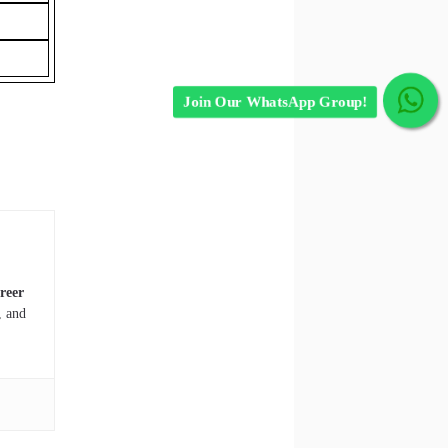
Join Our WhatsApp Group!
reer
, and