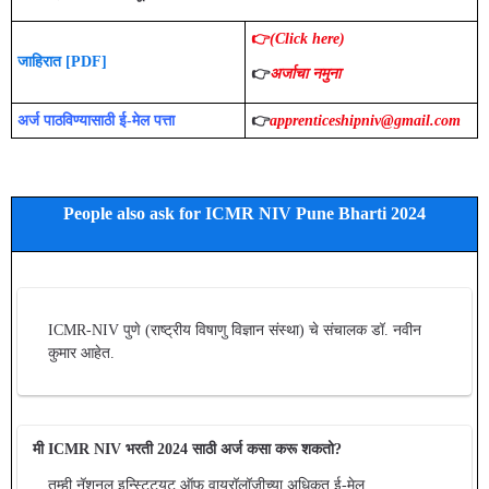
👉
(C
lick here)
जाहिरात [PDF]
👉
अर्जाचा नमुना
अर्ज पाठविण्यासाठी ई-मेल पत्ता
👉
apprenticeshipniv@gmail.com
People also ask for ICMR NIV Pune Bharti 2024
ICMR-NIV पुणे (राष्ट्रीय विषाणु विज्ञान संस्था) चे संचालक डॉ. नवीन
कुमार आहेत.
मी ICMR NIV भरती 2024 साठी अर्ज कसा करू शकतो?
तुम्ही नॅशनल इन्स्टिट्यूट ऑफ वायरॉलॉजीच्या अधिकृत ई-मेल