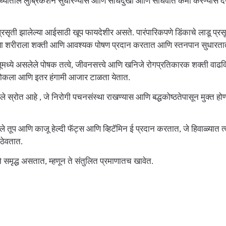
 सांध्यातील लुब्रिकेशन सुधारण्यास आणि सांधेदुखी आणि संधिवात कमी करण्यास 
रसृती झालेल्या आईसाठी खूप फायदेशीर असते. पारंपारिकपणे डिंकाचे लाडू प्रस
च्या शरीराला शक्ती आणि आवश्यक पोषण प्रदान करतात आणि स्तनपान सुधारता
ध्ये असलेले पोषक तत्वे, जीवनसत्त्वे आणि खनिजे रोगप्रतिकारक शक्ती वाढवि
, खोकला आणि इतर हंगामी आजार टाळता येतात.
 स्रोत आहे , जे निरोगी पचनसंस्था राखण्यास आणि बद्धकोष्ठतेपासून मुक्त हो
ले तूप आणि काजू हेल्दी फॅट्स आणि व्हिटॅमिन ई प्रदान करतात, जे हिवाळ्यात त्
ठेवतात.
 समृद्ध असतात, म्हणून ते संतुलित प्रमाणातच खावेत.