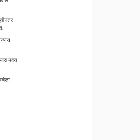
देखील
ूतीनंतर
त.
ण्यास
ण्यास मदत
वचेला