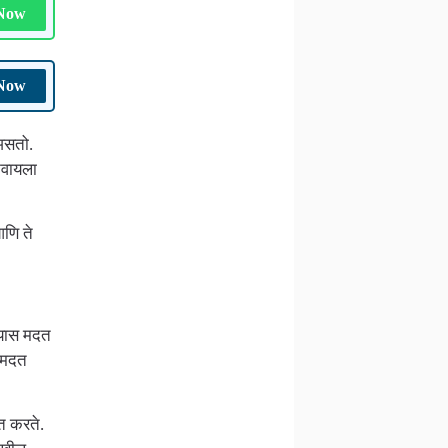
 Now
 Now
असतो.
नवायला
आणि ते
ण्यास मदत
स मदत
त करते.