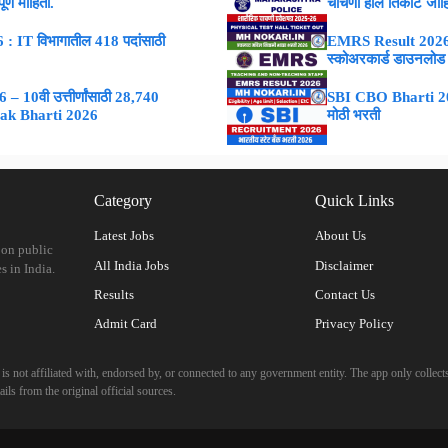
्ण माहिती.
चाचणी हॉल तिकीट जाह
 IT विभागातील 418 पदांसाठी
EMRS Result 2026 : 
स्कोअरकार्ड डाउनलोड
 10वी उत्तीर्णांसाठी 28,740
SBI CBO Bharti 2026
vak Bharti 2026
मोठी भरती
Category
Quick Links
Latest Jobs
About Us
 on public
All India Jobs
Disclaimer
s in India.
Results
Contact Us
Admit Card
Privacy Policy
 not affiliated with, endorsed by, or connected to any government entity. The app only collects
ils from the original official sources.