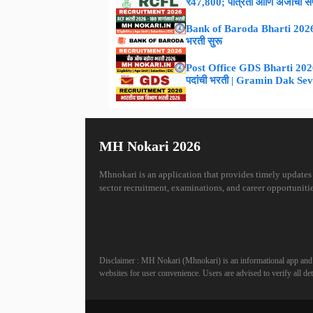
₹47,800; पात्रता आणि अर्जाची संपूर
Bank of Baroda Bharti 2026 :
भरती सुरू
Post Office GDS Bharti 2026 –
पदांची भरती | Gramin Dak Se
MH Nokari 2026
Mhnokari is an application that provides timely updates
sector recruitment, examinations, and career opportunitie
Disclaimer : MH Nokari (Mhnokari) is an informational app and is
websites for user convenience. Users are advised to verify all deta