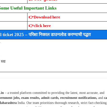
Some Useful Important Links
👉Download here
👉click here
cket 2025 – परिक्षा निकाल डाउनलोड करण्याची पद्धत
.
घ्या
.in
– a trusted platform committed to providing the latest, most accurate, and
ernment jobs, exam results, admit cards, recruitment notifications,
and
ca
aharashtra
India. Our team prioritizes thorough research, strict fact-checking