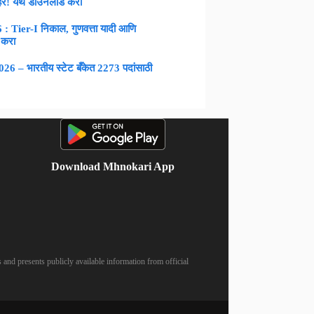
िर! येथे डाउनलोड करा
Tier-I निकाल, गुणवत्ता यादी आणि
 करा
 – भारतीय स्टेट बँकेत 2273 पदांसाठी
Download Mhnokari App
 and presents publicly available information from official