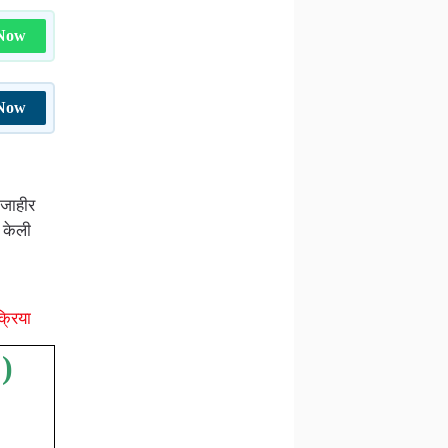
 Now
 Now
 जाहीर
ड केली
्रिया
)