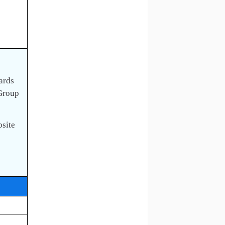
ards
 Group
bsite