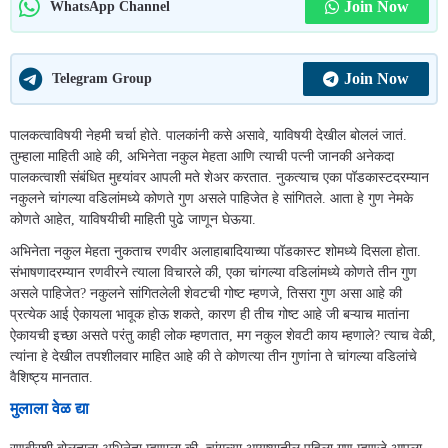
Join Now
WhatsApp Channel
Join Now
Telegram Group
पालकत्वाविषयी नेहमी चर्चा होते. पालकांनी कसे असावे, याविषयी देखील बोललं जातं.
तुम्हाला माहिती आहे की, अभिनेता नकुल मेहता आणि त्याची पत्नी जानकी अनेकदा
पालकत्वाशी संबंधित मुद्द्यांवर आपली मते शेअर करतात. नुकत्याच एका पॉडकास्टदरम्यान
नकुलने चांगल्या वडिलांमध्ये कोणते गुण असले पाहिजेत हे सांगितले. आता हे गुण नेमके
कोणते आहेत, याविषयीची माहिती पुढे जाणून घेऊया.
अभिनेता नकुल मेहता नुकताच रणवीर अलाहाबादियाच्या पॉडकास्ट शोमध्ये दिसला होता.
संभाषणादरम्यान रणवीरने त्याला विचारले की, एका चांगल्या वडिलांमध्ये कोणते तीन गुण
असले पाहिजेत? नकुलने सांगितलेली शेवटची गोष्ट म्हणजे, तिसरा गुण असा आहे की
प्रत्येक आई ऐकायला भावूक होऊ शकते, कारण ही तीच गोष्ट आहे जी बऱ्याच मातांना
ऐकायची इच्छा असते परंतु काही लोक म्हणतात, मग नकुल शेवटी काय म्हणाले? त्याच वेळी,
त्यांना हे देखील तपशीलवार माहित आहे की ते कोणत्या तीन गुणांना ते चांगल्या वडिलांचे
वैशिष्ट्य मानतात.
मुलाला वेळ द्या