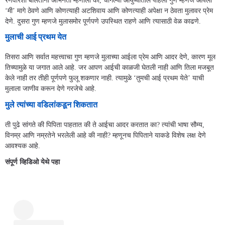
रणवीरशी बोलताना अभिनेता म्हणाला की, चांगल्या आयुष्यातील पहिला गुण म्हणजे आपला
‘मी’ मागे ठेवणे आणि कोणत्याही अटशिवाय आणि कोणत्याही अपेक्षा न ठेवता मुलावर प्रेम
देणे. दुसरा गुण म्हणजे मुलासमोर पूर्णपणे उपस्थित राहणे आणि त्यासाठी वेळ काढणे.
मुलाची आई प्रथम येत
तिसरा आणि सर्वात महत्त्वाचा गुण म्हणजे मुलाच्या आईला प्रेम आणि आदर देणे, कारण मूल
तिच्यामुळे या जगात आले आहे. जर आपण आईची काळजी घेतली नाही आणि तिला मजबूत
केले नाही तर तीही पूर्णपणे फुलू शकणार नाही. त्यामुळे ‘तुमची आई प्रथम येते’ याची
मुलाला जाणीव करून देणे गरजेचे आहे.
मुले त्यांच्या वडिलांकडून शिकतात
ती पुढे सांगते की पिपिता पाहतात की ते आईचा आदर करतात का? त्यांची भाषा सौम्य,
विनम्र आणि नम्रतेने भरलेली आहे की नाही? म्हणूनच पिपिताने याकडे विशेष लक्ष देणे
आवश्यक आहे.
संपूर्ण व्हिडिओ येथे पहा