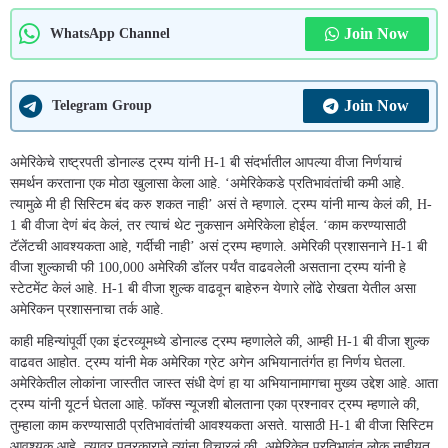
Join Now
WhatsApp Channel
Join Now
Telegram Group
अमेरिकेचे राष्ट्रपती डोनाल्ड ट्रम्प यांनी H-1 बी संदर्भातील आपल्या वीजा निर्णयाचं
समर्थन करताना एक मोठा खुलासा केला आहे. ‘अमेरिकेकडे प्रतिभावंतांची कमी आहे.
त्यामुळे मी ही सिस्टिम बंद करु शकत नाही’ असं ते म्हणाले. ट्रम्प यांनी मान्य केलं की, H-
1 बी वीजा देणं बंद केलं, तर त्याचं थेट नुकसान अमेरिकेला होईल. ‘काम करण्यासाठी
टॅलेंटची आवश्यकता आहे, गर्दीची नाही’ असं ट्रम्प म्हणाले. अमेरिकी प्रशासनाने H-1 बी
वीजा शुल्काची फी 100,000 अमेरिकी डॉलर पर्यंत वाढवलेली असताना ट्रम्प यांनी हे
स्टेटमेंट केलं आहे. H-1 बी वीजा शुल्क वाढवून बाहेरुन येणारे लोंढे रोखता येतील असा
अमेरिकन प्रशासनाचा तर्क आहे.
काही महिन्यांपूर्वी एका इंटरव्यूमध्ये डोनाल्ड ट्रम्प म्हणालेले की, आम्ही H-1 बी वीजा शुल्क
वाढवत आहोत. ट्रम्प यांनी मेक अमेरिका ग्रेट अगेन अभियानातंर्गत हा निर्णय घेतला.
अमेरिकेतील लोकांना जास्तीत जास्त संधी देणं हा या अभियानामागचा मुख्य उद्देश आहे. आता
ट्रम्प यांनी यूटर्न घेतला आहे. फॉक्स न्यूजशी बोलताना एका प्रश्नावर ट्रम्प म्हणाले की,
तुम्हाला काम करण्यासाठी प्रतिभावंतांची आवश्यकता असते. यासाठी H-1 बी वीजा सिस्टिम
आवश्यक आहे. त्यावर पत्रकाराने त्यांना विचारलं की, अमेरिकेत प्रतिभावंत लोक नाहीयत