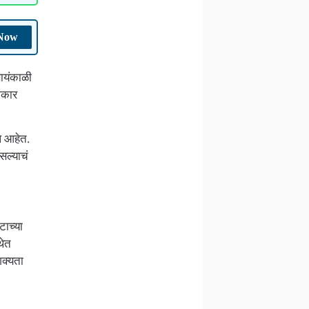
 Now
ायंकाळी
हाकार
े आहेत.
सल्याचं
टाच्या
थेत
शक्यता