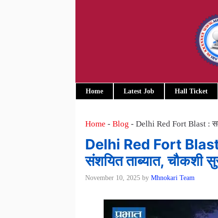
Skip
to
content
Home
Latest Job
Hall Ticket
Home
-
Blog
-
Delhi Red Fort Blast : सर्
Delhi Red Fort Blast : स
संशयित ताब्यात, चौकशी सु
November 10, 2025
by
Mhnokari Team