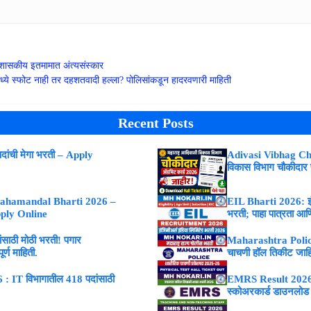
शासकीय इतमामात अंत्यसंस्कार
्ये स्फोट नाही तर दहशतवादी हल्ला? पोलिसांकडून हादरवणारी माहिती
Recent Posts
ांची मेगा भरती – Apply
Adivasi Vibhag Ch
विकास विभाग चौकीदार
ahamandal Bharti 2026 –
EIL Bharti 2026: इंजि
Apply Online
भरती; पाहा पात्रता आणि
ाठी मोठी भरती! पगार
Maharashtra Police
्ण माहिती.
चाचणी हॉल तिकीट जाह
 IT विभागातील 418 पदांसाठी
EMRS Result 2026 : 
स्कोअरकार्ड डाउनलोड