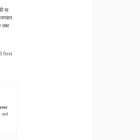
ळी या
करण्यात
 लक्ष
 first
reer
, and