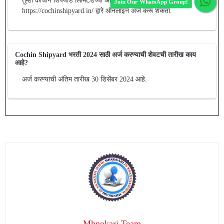
तुम्ही कोचीन शिपयार्ड लिमिटेडच्या अधिकृत वेबसाइट
https://cochinshipyard.in/ द्वारे ऑनलाइन अर्ज करू शकता.
Cochin Shipyard भरती 2024 साठी अर्ज करण्याची शेवटची तारीख काय
आहे?
अर्ज करण्याची अंतिम तारीख 30 डिसेंबर 2024 आहे.
Mhnokari Team