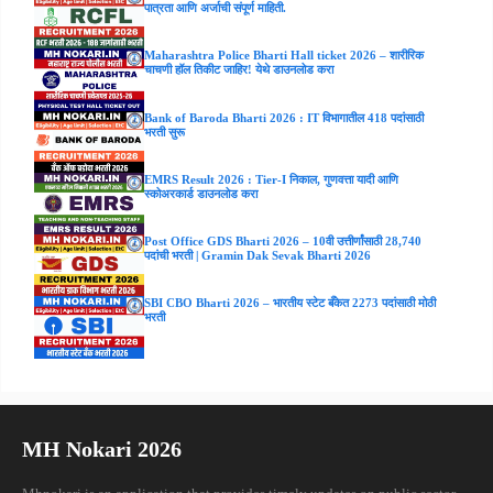
पात्रता आणि अर्जाची संपूर्ण माहिती.
Maharashtra Police Bharti Hall ticket 2026 – शारीरिक
चाचणी हॉल तिकीट जाहिर! येथे डाउनलोड करा
Bank of Baroda Bharti 2026 : IT विभागातील 418 पदांसाठी
भरती सुरू
EMRS Result 2026 : Tier-I निकाल, गुणवत्ता यादी आणि
स्कोअरकार्ड डाउनलोड करा
Post Office GDS Bharti 2026 – 10वी उत्तीर्णांसाठी 28,740
पदांची भरती | Gramin Dak Sevak Bharti 2026
SBI CBO Bharti 2026 – भारतीय स्टेट बँकेत 2273 पदांसाठी मोठी
भरती
MH Nokari 2026