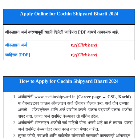
Apply Online for Cochin Shipyard Bharti 2024
ऑनलाइन अर्ज करण्यापूर्वी खाली दिलेली जाहिरात PDF वाचणे आवश्यक आहे.
ऑनलाइन अर्ज
👉
(C
lick here)
जाहिरात [PDF]
👉
(C
lick here)
How to Apply for Cochin Shipyard Bharti 2024
अर्जदारांनी www.cochinshipyard.in
(Career page → CSL, Kochi)
या वेबसाइटवर जाऊन ऑनलाइन अर्ज लिंकवर क्लिक करा. अर्ज दोन टप्प्यात
असतो – रजिस्ट्रेशन आणि अर्ज सबमिट करणे. एकाच पदासाठी एकाच अर्जाचा
वापर करा. एकदा अर्ज सबमिट केल्यावर तो अंतिम ठरेल.
अर्जदारांनी ऑनलाइन अर्जाची सर्व माहिती योग्य भरली आहे का ते तपासा. एकदा
अर्ज सबमिट केल्यानंतर त्यात बदल करता येणार नाहीत.
तुमचा फोटो, स्वाक्षरी आणि मार्कशीट यांसारखी महत्वाची कागदपत्रे ऑनलाइन