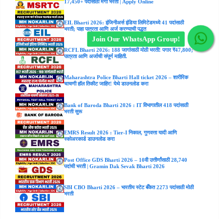
17,450+ पदांसाठी मेगा भरती | Apply Online
EIL Bharti 2026: इंजिनीअर्स इंडिया लिमिटेडमध्ये 41 पदांसाठी
भरती; पाहा पात्रता आणि अर्ज करण्याची पद्धत
Join Our WhatsApp Group!
RCFL Bharti 2026: 188 जागांसाठी मोठी भरती! पगार ₹47,800;
पात्रता आणि अर्जाची संपूर्ण माहिती.
Maharashtra Police Bharti Hall ticket 2026 – शारीरिक
चाचणी हॉल तिकीट जाहिर! येथे डाउनलोड करा
Bank of Baroda Bharti 2026 : IT विभागातील 418 पदांसाठी
भरती सुरू
EMRS Result 2026 : Tier-I निकाल, गुणवत्ता यादी आणि
स्कोअरकार्ड डाउनलोड करा
Post Office GDS Bharti 2026 – 10वी उत्तीर्णांसाठी 28,740
पदांची भरती | Gramin Dak Sevak Bharti 2026
SBI CBO Bharti 2026 – भारतीय स्टेट बँकेत 2273 पदांसाठी मोठी
भरती