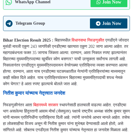
Join Now
WhatsApp Channel
Join Now
Telegram Group
Bihar Election Result 2025 :
बिहारमधील
विधानसभा निवडणुकीत
एनडीएने जोरदार
मुसंडी मारली एकूण 243 जागांपैकी एनडीएच्या खात्यात एकूण 202 जागा आल्या आहेत. तर
महागठबंधनला फक्त 35 जागाच जिंकता आल्या. दरम्यान, आता निकाल स्पष्ट झाल्यानंतर
बिहारच्या मुख्यमंत्रिपदाच्या खुर्चीवर कोण बसणार? याची उत्सुकता सर्वांनाच लागली आहे.
निकालानंतर एनडीएतून मुख्यमंत्रिपदावरून वेगवेगळ्या प्रतिक्रिया व्यक्त करण्यात आल्या
होत्या. दरम्यान, आता याच एनडीएच्या घटकपक्षातील नेत्यांनी प्रतिक्रियांच्या माध्यमातून
काही संकेत दिले आहेत. याच प्रतिक्रियांवरून बिहारच्या मुख्यमंत्रिपदाची शपथ नेमकं
कोण घेणार? हे आता स्पष्ट झाल्याचे बोलले जात आहे.
नितीश कुमार यांच्याच नेतृत्त्वात जनदेश
निवडणुकीनंतर आता
बिहारमध्ये सरकार
स्थापनेसाठी हालचाली वाढल्या आहेत. एनडीएचा
भाग असलेल्या हिंदुस्तानी आवाम मोर्चा (सेक्युलर) पक्षाचे राष्ट्रीय अध्यक्ष संतोष कुमार सुमन
यांनी माध्यम प्रतिनिधींना प्रतिक्रिया दिली आहे. त्यांनी जनतेचे आभार मानले आहेत. तसेच
हा लोकशाहीचा विजय असून मी नितीश कुमार यांना शुभेच्छा देण्यासाठी आलो होतो, असे
सांगितले आहे. सोबतच एनडीएला नितीश कुमार यांच्याच नेतृत्त्वात हा जनादेश मिळाला आहे.