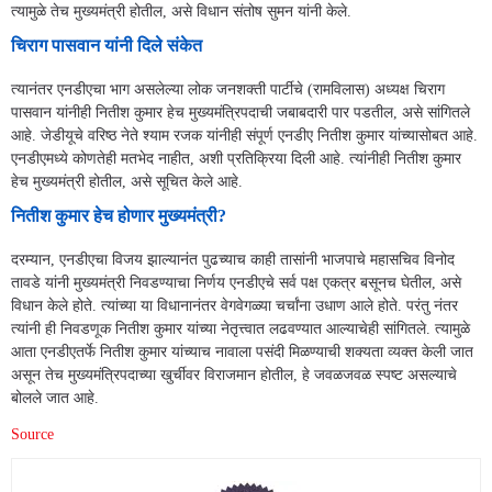
त्यामुळे तेच मुख्यमंत्री होतील, असे विधान संतोष सुमन यांनी केले.
चिराग पासवान यांनी दिले संकेत
त्यानंतर एनडीएचा भाग असलेल्या लोक जनशक्ती पार्टीचे (रामविलास) अध्यक्ष चिराग
पासवान यांनीही नितीश कुमार हेच मुख्यमंत्रिपदाची जबाबदारी पार पडतील, असे सांगितले
आहे. जेडीयूचे वरिष्ठ नेते श्याम रजक यांनीही संपूर्ण एनडीए नितीश कुमार यांच्यासोबत आहे.
एनडीएमध्ये कोणतेही मतभेद नाहीत, अशी प्रतिक्रिया दिली आहे. त्यांनीही नितीश कुमार
हेच मुख्यमंत्री होतील, असे सूचित केले आहे.
नितीश कुमार हेच होणार मुख्यमंत्री?
दरम्यान, एनडीएचा विजय झाल्यानंत पुढच्याच काही तासांनी भाजपाचे महासचिव विनोद
तावडे यांनी मुख्यमंत्री निवडण्याचा निर्णय एनडीएचे सर्व पक्ष एकत्र बसूनच घेतील, असे
विधान केले होते. त्यांच्या या विधानानंतर वेगवेगळ्या चर्चांना उधाण आले होते. परंतु नंतर
त्यांनी ही निवडणूक नितीश कुमार यांच्या नेतृत्त्वात लढवण्यात आल्याचेही सांगितले. त्यामुळे
आता एनडीएतर्फे नितीश कुमार यांच्याच नावाला पसंदी मिळण्याची शक्यता व्यक्त केली जात
असून तेच मुख्यमंत्रिपदाच्या खुर्चीवर विराजमान होतील, हे जवळजवळ स्पष्ट असल्याचे
बोलले जात आहे.
Source