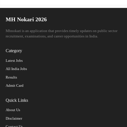
MH Nokari 2026
Mhnokari is an application that provides timely updates on public sector
recruitment, examinations, and career opportunities in India.
Category
Latest Jobs
All India Jobs
Results
Admit Card
Quick Links
About Us
Disclaimer
Contact Us