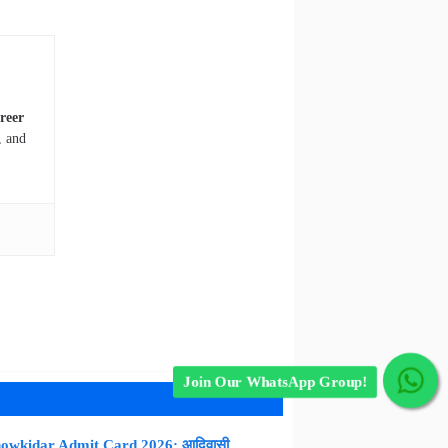
reer
, and
Join Our WhatsApp Group!
owkidar Admit Card 2026: आदिवासी