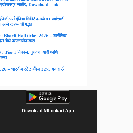
 प्रवेशपत्र जाहीर; Download Link
नीअर्स इंडिया लिमिटेडमध्ये 41 पदांसाठी
 अर्ज करण्याची पद्धत
 Bharti Hall ticket 2026 – शारीरिक
िर! येथे डाउनलोड करा
Tier-I निकाल, गुणवत्ता यादी आणि
 करा
 – भारतीय स्टेट बँकेत 2273 पदांसाठी
Download Mhnokari App