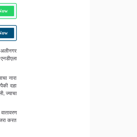
 Now
 Now
र अलीनगर
 एनडीएला
साचा नारा
पैकी दहा
ी, ज्याचा
चे वातावरण
ाजरा करत