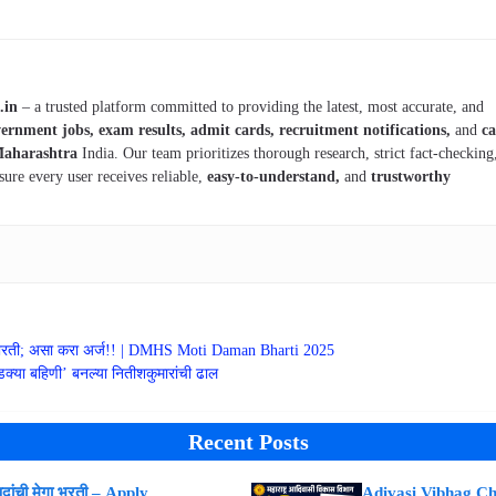
.in
– a trusted platform committed to providing the latest, most accurate, and
ernment jobs, exam results, admit cards, recruitment notifications,
and
ca
aharashtra
India. Our team prioritizes thorough research, strict fact-checking
sure every user receives reliable,
easy-to-understand,
and
trustworthy
न भरती; असा करा अर्ज!! | DMHS Moti Daman Bharti 2025
क्या बहिणी’ बनल्या नितीशकुमारांची ढाल
Recent Posts
ांची मेगा भरती – Apply
Adivasi Vibhag Ch