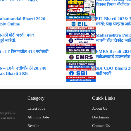
विकास विभाग चौकीदार
ahamandal Bharti 2026 –
EIL Bharti 2026: इंजि
Apply Online
भरती; पाहा पात्रता आणि
ाठी मोठी भरती! पगार
Maharashtra Police
्ण माहिती.
चाचणी हॉल तिकीट जाह
 IT विभागातील 418 पदांसाठी
EMRS Result 2026 : 
स्कोअरकार्ड डाउनलोड
 10वी उत्तीर्णांसाठी 28,740
SBI CBO Bharti 2026
vak Bharti 2026
मोठी भरती
Category
Quick Links
Latest Jobs
About Us
 on public
All India Jobs
Disclaimer
s in India.
Results
Contact Us