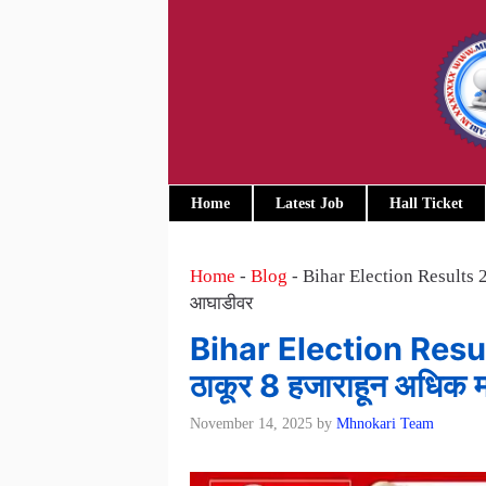
Skip
to
content
Home
Latest Job
Hall Ticket
Home
-
Blog
-
Bihar Election Results 2
आघाडीवर
Bihar Election Resul
ठाकूर 8 हजाराहून अधिक 
November 14, 2025
by
Mhnokari Team