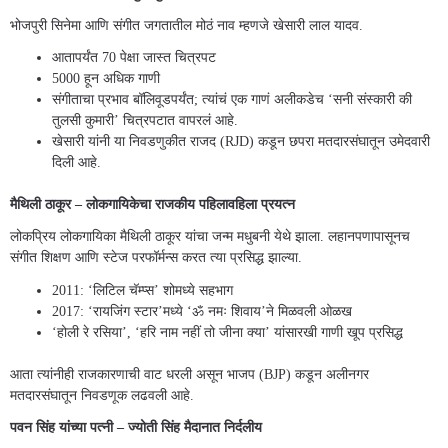
भोजपुरी सिनेमा आणि संगीत जगतातील मोठं नाव म्हणजे खेसारी लाल यादव.
आतापर्यंत 70 पेक्षा जास्त चित्रपट
5000 हून अधिक गाणी
संगीताचा प्रभाव बॉलिवूडपर्यंत; त्यांचं एक गाणं अलीकडेच ‘सनी संस्कारी की
तुलसी कुमारी’ चित्रपटात वापरलं आहे.
खेसारी यांनी या निवडणुकीत राजद (RJD) कडून छपरा मतदारसंघातून उमेदवारी
दिली आहे.
मैथिली ठाकूर – लोकगायिकेचा राजकीय पहिलावहिला प्रयत्न
लोकप्रिय लोकगायिका मैथिली ठाकूर यांचा जन्म मधुबनी येथे झाला. लहानपणापासूनच
संगीत शिक्षण आणि स्टेज परफॉर्मन्स करत त्या प्रसिद्ध झाल्या.
2011: ‘लिटिल चॅम्प्स’ शोमध्ये सहभाग
2017: ‘रायजिंग स्टार’मध्ये ‘ॐ नमः शिवाय’ने मिळवली ओळख
‘होली रे रसिया’, ‘हरि नाम नहीं तो जीना क्या’ यांसारखी गाणी खूप प्रसिद्ध
आता त्यांनीही राजकारणाची वाट धरली असून भाजप (BJP) कडून अलीनगर
मतदारसंघातून निवडणूक लढवली आहे.
पवन सिंह यांच्या पत्नी – ज्योती सिंह मैदानात निर्दलीय