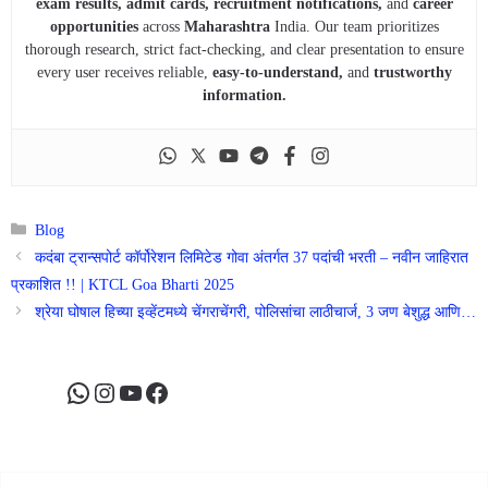
exam results, admit cards, recruitment notifications,
and
career
opportunities
across
Maharashtra
India. Our team prioritizes
thorough research, strict fact-checking, and clear presentation to ensure
every user receives reliable,
easy-to-understand,
and
trustworthy
information.
Categories
Blog
कदंबा ट्रान्सपोर्ट कॉर्पोरेशन लिमिटेड गोवा अंतर्गत 37 पदांची भरती – नवीन जाहिरात
प्रकाशित !! | KTCL Goa Bharti 2025
श्रेया घोषाल हिच्या इव्हेंटमध्ये चेंगराचेंगरी, पोलिसांचा लाठीचार्ज, 3 जण बेशुद्ध आणि…
WhatsApp
Instagram
YouTube
Facebook