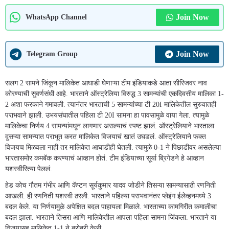
Join Now
WhatsApp Channel
Join Now
Telegram Group
सलग 2 सामने जिंकून मालिकेत आघाडी घेणाऱ्या टीम इंडियाकडे आता सीरिजवर नाव
कोरण्याची सुवर्णसंधी आहे. भारताने ऑस्ट्रेलिया विरुद्ध 3 सामन्यांची एकदिवसीय मालिका 1-
2 अशा फरकाने गमावली. त्यानंतर भारताची 5 सामन्यांच्या टी 20I मालिकेतील सुरुवातही
पराभवाने झाली. उभयसंघातील पहिला टी 20I सामना हा पावसामुळे वाया गेला. त्यामुळे
मालिकेचा निर्णय 4 सामन्यांमधून लागणार असल्याचं स्पष्ट झालं. ऑस्ट्रेलियाने भारताला
दुसऱ्या सामन्यात पराभूत करत मालिकेत विजयाचं खातं उघडलं. ऑस्ट्रेलियाने फक्त
विजयच मिळवला नाही तर मालिकेत आघाडीही घेतली. त्यामुळे 0-1 ने पिछाडीवर असलेल्या
भारतासमोर कमबॅक करण्याचं आव्हान होतं. टीम इंडियाच्या सूर्या ब्रिगेडने हे आव्हान
यशस्वीरित्या पेललं.
हेड कोच गौतम गंभीर आणि कॅप्टन सूर्यकुमार यादव जोडीने तिसऱ्या सामन्यासाठी रणनिती
आखली. ही रणनिती यशस्वी ठरली. भारताने पहिल्या पराभवानंतर प्लेइंग ईलेव्हनमध्ये 3
बदल केले. या निर्णयामुळे अपेक्षित बदल पाहायला मिळाले. भारताच्या कामगिरीत कमालीचा
बदल झाला. भारताने तिसरा आणि मालिकेतील आपला पहिला सामना जिंकला. भारताने या
विजयासह मालिकेत 1-1 ने बरोबरी केली.