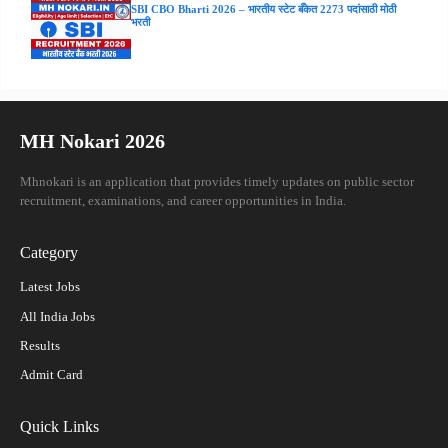
SBI CBO Bharti 2026 – भारतीय स्टेट बँकेत 2273 पदांसाठी मोठी
भरती
MH Nokari 2026
Mhnokari is an application that provides timely updates on public sector
recruitment, examinations, and career opportunities in India.
Category
Latest Jobs
All India Jobs
Results
Admit Card
Quick Links