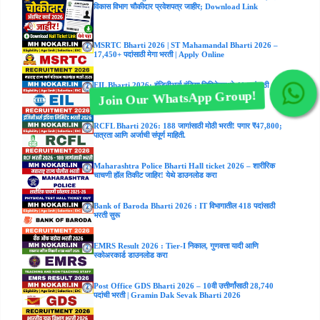
विकास विभाग चौकीदार प्रवेशपत्र जाहीर; Download Link
MSRTC Bharti 2026 | ST Mahamandal Bharti 2026 –
17,450+ पदांसाठी मेगा भरती | Apply Online
EIL Bharti 2026: इंजिनीअर्स इंडिया लिमिटेडमध्ये 41 पदांसाठी
भरती; पाहा पात्रता आणि अर्ज करण्याची पद्धत
Join Our WhatsApp Group!
RCFL Bharti 2026: 188 जागांसाठी मोठी भरती! पगार ₹47,800;
पात्रता आणि अर्जाची संपूर्ण माहिती.
Maharashtra Police Bharti Hall ticket 2026 – शारीरिक
चाचणी हॉल तिकीट जाहिर! येथे डाउनलोड करा
Bank of Baroda Bharti 2026 : IT विभागातील 418 पदांसाठी
भरती सुरू
EMRS Result 2026 : Tier-I निकाल, गुणवत्ता यादी आणि
स्कोअरकार्ड डाउनलोड करा
Post Office GDS Bharti 2026 – 10वी उत्तीर्णांसाठी 28,740
पदांची भरती | Gramin Dak Sevak Bharti 2026