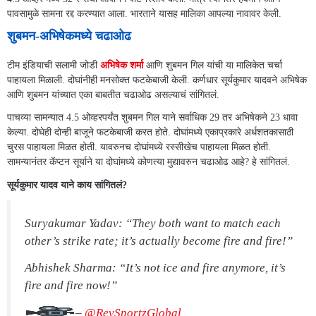
पावसामुळे सामना रद्द करण्यात आला. भारताने यासह मालिका आपल्या नावावर केली.
शुबमन-अभिषेकमध्ये चढाओढ
टीम इंडियाची सलामी जोडी
अभिषेक शर्मा
आणि शुबमन गिल यांची या मालिकेत चर्चा
पाहायला मिळाली. दोघांनीही मनसोक्त फटकेबाजी केली. कर्णधार सूर्यकुमार यादवने अभिषेक
आणि शुबमन यांच्यात एका बाबतीत चढाओढ असल्याचं सांगितलं.
पाचव्या सामन्यात 4.5 ओव्हरपर्यंत शुबमन गिल याने सर्वाधिक 29 तर अभिषेकने 23 धावा
केल्या. दोघेही दोन्ही बाजूने फटकेबाजी करत होते. दोघांमध्ये एकाप्रकारे अर्धशतकासाठी
चुरस पाहायला मिळत होती. यावरुनच दोघांमध्ये रस्सीखेच पाहायला मिळत होती.
सामन्यानंतर कॅप्टन सूर्याने या दोघांमध्ये कोणत्या मुद्यावरुन चढाओढ आहे? हे सांगितलं.
सूर्यकुमार यादव याने काय सांगितलं?
Suryakumar Yadav: “They both want to match each
other’s strike rate; it’s actually become fire and fire!”
Abhishek Sharma: “It’s not ice and fire anymore, it’s
fire and fire now!”
–
@RevSportzGlobal