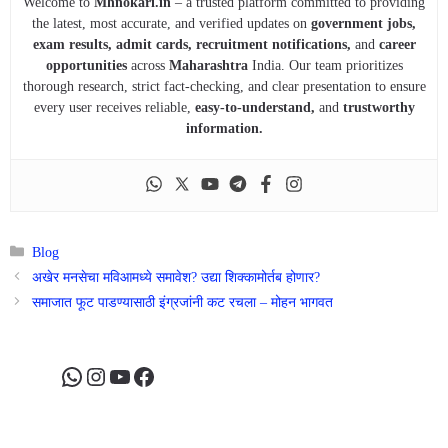
Welcome to
Mhnokari.in
– a trusted platform committed to providing
the latest, most accurate, and verified updates on
government jobs,
exam results, admit cards, recruitment notifications,
and
career
opportunities
across
Maharashtra
India. Our team prioritizes
thorough research, strict fact-checking, and clear presentation to ensure
every user receives reliable,
easy-to-understand,
and
trustworthy
information.
Categories
Blog
अखेर मनसेचा मविआमध्‍ये समावेश? उद्या शिक्‍कामोर्तब होणार?
समाजात फूट पाडण्यासाठी इंग्रजांनी कट रचला – मोहन भागवत
WhatsApp
Instagram
YouTube
Facebook