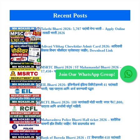
Recent Posts
Talathi Bharti 2026: 5,707 पदांची मेगा भरती – Apply Online
| तलाठी भरती 2026
Adivasi Vibhag Chowkidar Admit Card 2026: आदिवासी
विकास विभाग चौकीदार प्रवेशपत्र जाहीर; Download Link
MSRTC Bharti 2026 | ST Mahamandal Bharti 2026 –
17,450+ पदांसाठी मेगा भरती | Apply Online
Join Our WhatsApp Group!
EIL Bharti 2026: इंजिनीअर्स इंडिया लिमिटेडमध्ये 41 पदांसाठी
भरती; पाहा पात्रता आणि अर्ज करण्याची पद्धत
RCFL Bharti 2026: 188 जागांसाठी मोठी भरती! पगार ₹47,800;
पात्रता आणि अर्जाची संपूर्ण माहिती.
Maharashtra Police Bharti Hall ticket 2026 – शारीरिक
चाचणी हॉल तिकीट जाहिर! येथे डाउनलोड करा
Bank of Baroda Bharti 2026 : IT विभागातील 418 पदांसाठी