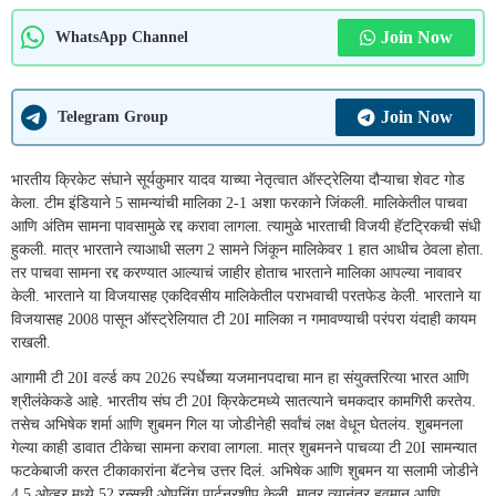
Join Now
WhatsApp Channel
Join Now
Telegram Group
भारतीय क्रिकेट संघाने सूर्यकुमार यादव याच्या नेतृत्वात ऑस्ट्रेलिया दौऱ्याचा शेवट गोड
केला. टीम इंडियाने 5 सामन्यांची मालिका 2-1 अशा फरकाने जिंकली. मालिकेतील पाचवा
आणि अंतिम सामना पावसामुळे रद्द करावा लागला. त्यामुळे भारताची विजयी हॅटट्रिकची संधी
हुकली. मात्र भारताने त्याआधी सलग 2 सामने जिंकून मालिकेवर 1 हात आधीच ठेवला होता.
तर पाचवा सामना रद्द करण्यात आल्याचं जाहीर होताच भारताने मालिका आपल्या नावावर
केली. भारताने या विजयासह एकदिवसीय मालिकेतील पराभवाची परतफेड केली. भारताने या
विजयासह 2008 पासून ऑस्ट्रेलियात टी 20I मालिका न गमावण्याची परंपरा यंदाही कायम
राखली.
आगामी टी 20I वर्ल्ड कप 2026 स्पर्धेच्या यजमानपदाचा मान हा संयुक्तरित्या भारत आणि
श्रीलंकेकडे आहे. भारतीय संघ टी 20I क्रिकेटमध्ये सातत्याने चमकदार कामगिरी करतेय.
तसेच अभिषेक शर्मा आणि शुबमन गिल या जोडीनेही सर्वांचं लक्ष वेधून घेतलंय. शुबमनला
गेल्या काही डावात टीकेचा सामना करावा लागला. मात्र शुबमनने पाचव्या टी 20I सामन्यात
फटकेबाजी करत टीकाकारांना बॅटनेच उत्तर दिलं. अभिषेक आणि शुबमन या सलामी जोडीने
4.5 ओव्हर मध्ये 52 रन्सची ओपनिंग पार्टनरशीप केली. मात्र त्यानंतर हवमान आणि